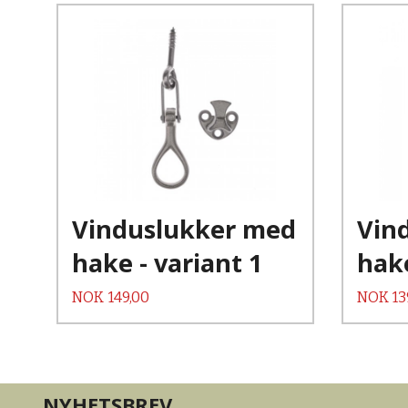
Kjøp
Les mer
Vinduslukker med
Vin
hake - variant 1
hake
Pris
Pris
NOK
149,00
NOK
13
NYHETSBREV