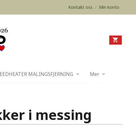
Kontakt oss
/
Min konto
EEDHEATER MALINGSFJERNING
Mer
kker i messing