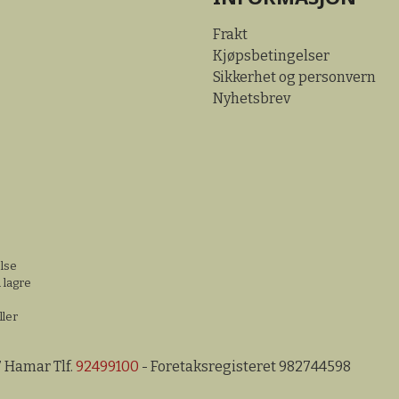
Frakt
Kjøpsbetingelser
Sikkerhet og personvern
Nyhetsbrev
else
 lagre
ller
7 Hamar Tlf.
92499100
- Foretaksregisteret 982744598