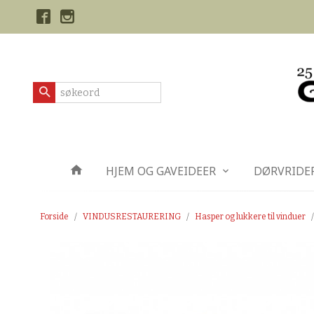
Gå
Lukk
til
innholdet
Produkter
HJEM OG GAVEIDEER
DØRVRIDE
Forside
VINDUSRESTAURERING
Hasper og lukkere til vinduer