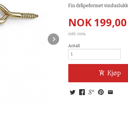
Fin dråpeformet vinduslukk
Pris
NOK
199,00
inkl. mva.
Next
Antall
Kjøp
Vinduslukkeren vises her montert p