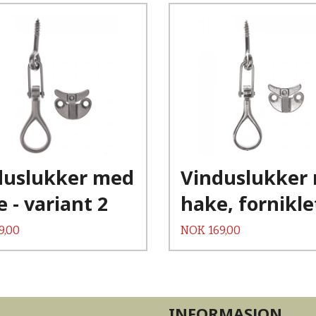
Kjøp
Kjøp
Les mer
Les mer
duslukker med
Vinduslukker
 - variant 2
hake, fornikle
Pris
9,00
NOK
169,00
INFORMASJON