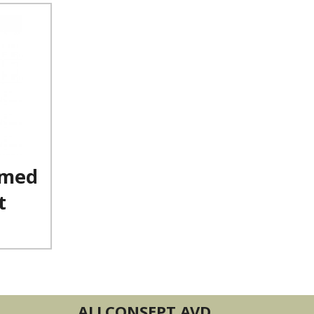
 med
t
ALLCONSEPT AVD.