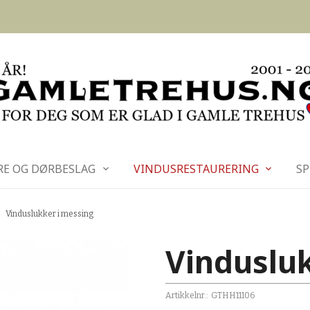
RE OG DØRBESLAG
VINDUSRESTAURERING
SP
Vinduslukker i messing
Vinduslu
Artikkelnr.:
GTHH11106