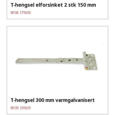
T-hengsel elforsinket 2 stk 150 mm
Pris
NOK
179,00
T-hengsel 300 mm varmgalvanisert
Pris
NOK
139,00