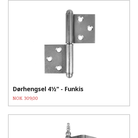
Dørhengsel 4½" - Funkis
Pris
NOK
309,00