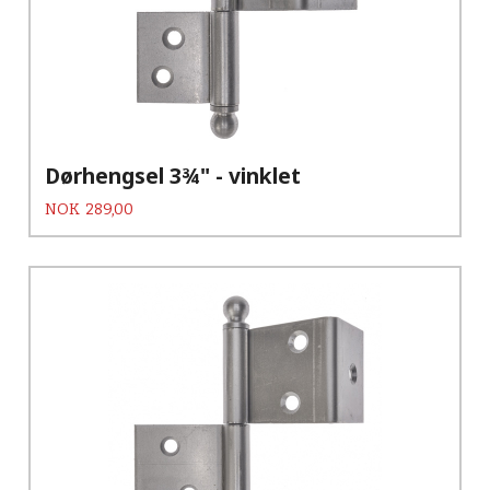
Dørhengsel 3¾" - vinklet
Pris
NOK
289,00