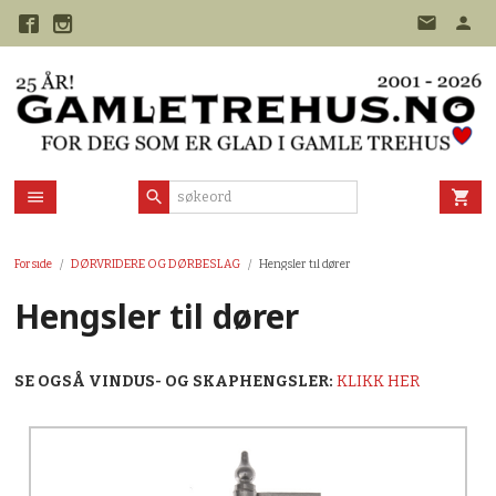
Gå
til
innholdet
Forside
DØRVRIDERE OG DØRBESLAG
Hengsler til dører
Hengsler til dører
SE OGSÅ VINDUS- OG SKAPHENGSLER:
KLIKK HER