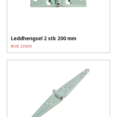
Leddhengsel 2 stk 200 mm
Pris
NOK
229,00