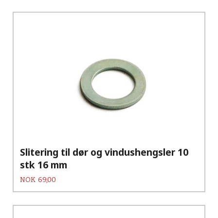
Slitering til dør og vindushengsler 10
stk 16 mm
Pris
NOK
69,00