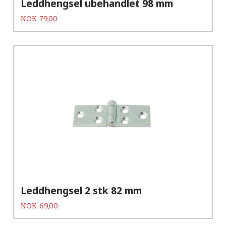
Leddhengsel ubehandlet 98 mm
Pris
NOK
79,00
Leddhengsel 2 stk 82 mm
Pris
NOK
69,00