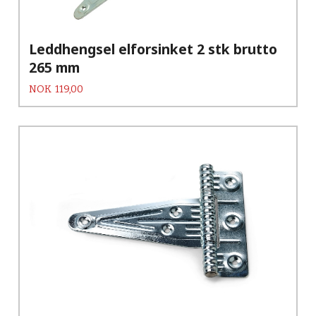
Leddhengsel elforsinket 2 stk brutto
265 mm
Pris
NOK
119,00