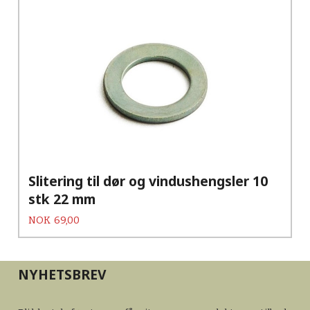
Slitering til dør og vindushengsler 10
stk 22 mm
Pris
NOK
69,00
NYHETSBREV