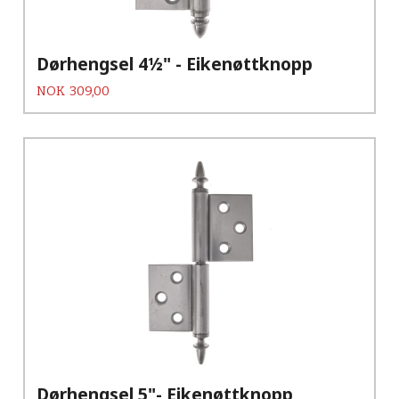
Dørhengsel 4½" - Eikenøttknopp
Pris
NOK
309,00
Dørhengsel 5"- Eikenøttknopp