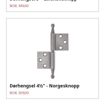
Pris
NOK
349,00
Dørhengsel 4½" - Norgesknopp
Pris
NOK
309,00