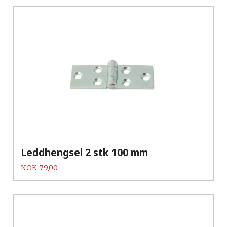
Leddhengsel 2 stk 100 mm
Pris
NOK
79,00