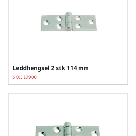
Leddhengsel 2 stk 114 mm
Pris
NOK
109,00