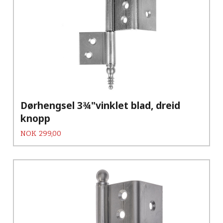
Dørhengsel 3¾"vinklet blad, dreid
knopp
Pris
NOK
299,00