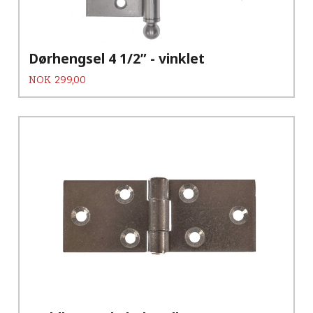
Dørhengsel 4 1/2” - vinklet
Pris
NOK
299,00