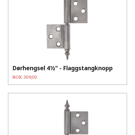
Dørhengsel 4½" - Flaggstangknopp
Pris
NOK
309,00