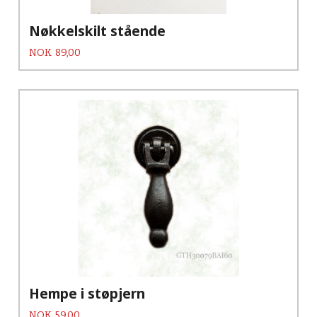
Nøkkelskilt stående
Pris
NOK
89,00
Hempe i støpjern
Pris
NOK
59,00