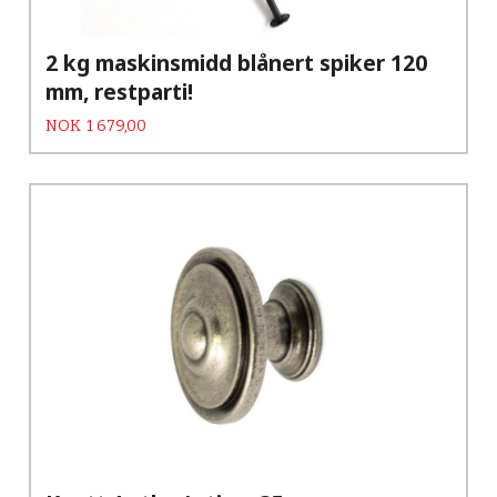
2 kg maskinsmidd blånert spiker 120
mm, restparti!
Pris
NOK
1 679,00