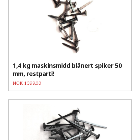
1,4 kg maskinsmidd blånert spiker 50
mm, restparti!
Pris
NOK
1 399,00