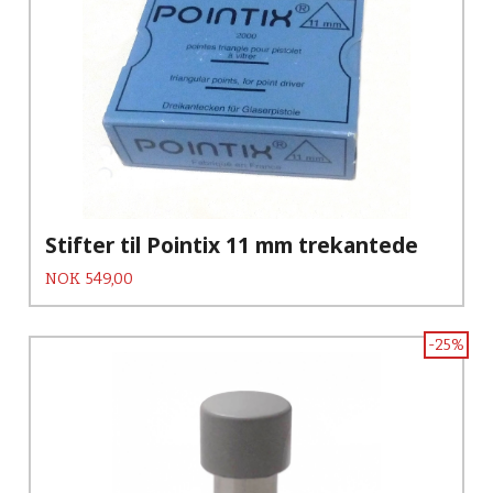
Stifter til Pointix 11 mm trekantede
Pris
NOK
549,00
-25%