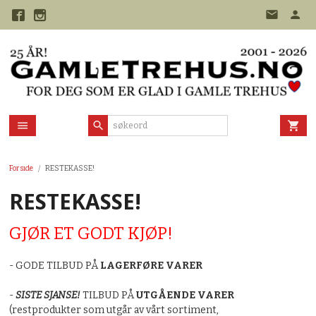
Gå
til
innholdet
Forside
RESTEKASSE!
RESTEKASSE!
GJØR ET GODT KJØP!
- GODE TILBUD PÅ
LAGERFØRE VARER
-
SISTE SJANSE!
TILBUD PÅ
UTGÅENDE VARER
(restprodukter som utgår av vårt sortiment,