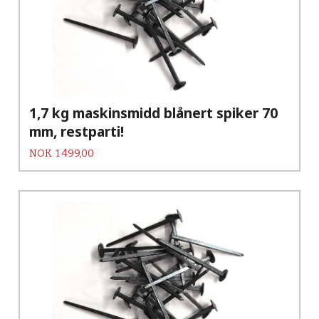
1,7 kg maskinsmidd blånert spiker 70
mm, restparti!
Pris
NOK
1 499,00