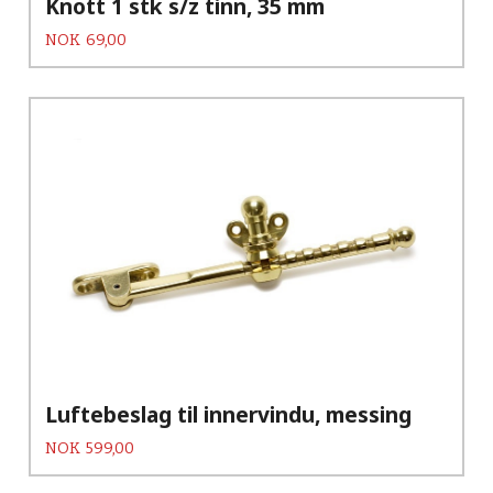
Knott 1 stk s/z tinn, 35 mm
Pris
NOK
69,00
Luftebeslag til innervindu, messing
Pris
NOK
599,00