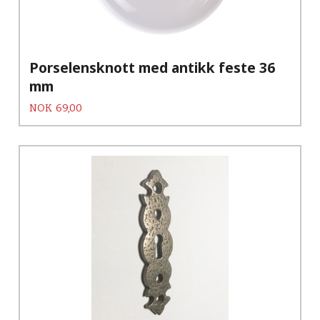
Porselensknott med antikk feste 36
mm
Pris
NOK
69,00