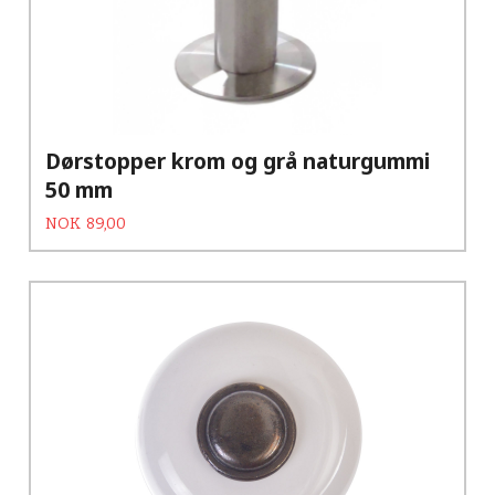
Dørstopper krom og grå naturgummi
50 mm
Tilbud
Rabatt
NOK
89,00