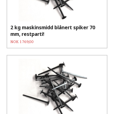
2 kg maskinsmidd blånert spiker 70
mm, restparti!
Pris
NOK
1 769,00