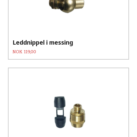
Leddnippel i messing
Pris
NOK
119,00