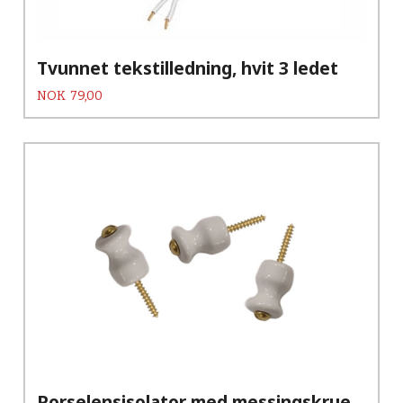
Tvunnet tekstilledning, hvit 3 ledet
Pris
NOK
79,00
Porselensisolator med messingskrue