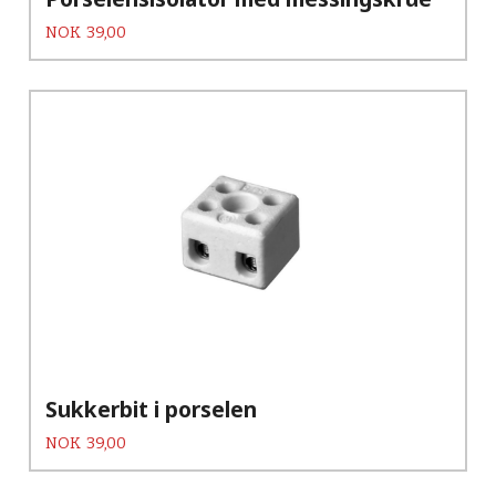
Pris
NOK
39,00
Sukkerbit i porselen
Pris
NOK
39,00