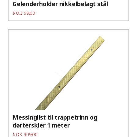
Gelenderholder nikkelbelagt stål
Pris
NOK
99,00
Messinglist til trappetrinn og
dørterskler 1 meter
Pris
NOK
309,00