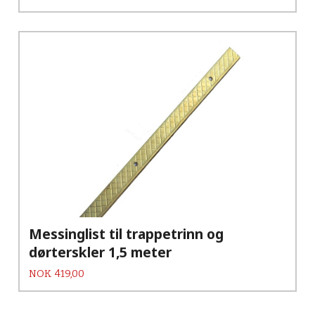
Messinglist til trappetrinn og
dørterskler 1,5 meter
Pris
NOK
419,00