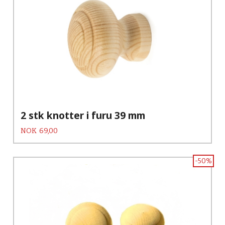
2 stk knotter i furu 39 mm
Pris
NOK
69,00
-50%