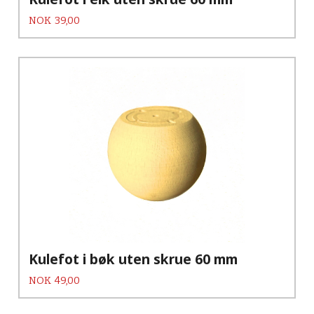
Pris
NOK
39,00
Kulefot i bøk uten skrue 60 mm
Pris
NOK
49,00