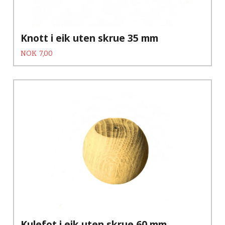
Knott i eik uten skrue 35 mm
Tilbud
Rabatt
NOK
7,00
Kulefot i eik uten skrue 60 mm