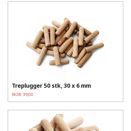
Treplugger 50 stk, 30 x 6 mm
Pris
NOK
39,00