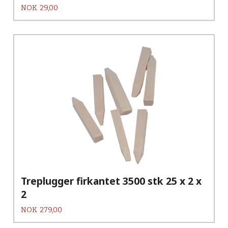
Pris
NOK
29,00
Treplugger firkantet 3500 stk 25 x 2 x
2
Pris
NOK
279,00