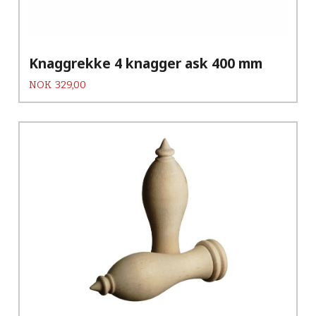
Knaggrekke 4 knagger ask 400 mm
Pris
NOK
329,00