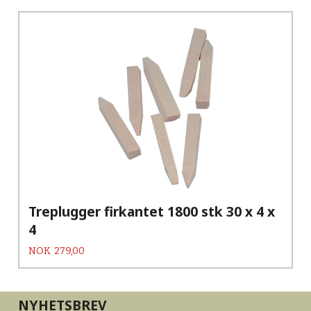
Treplugger firkantet 1800 stk 30 x 4 x
4
Pris
NOK
279,00
NYHETSBREV