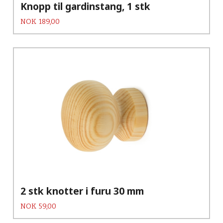
Knopp til gardinstang, 1 stk
Pris
NOK
189,00
2 stk knotter i furu 30 mm
Pris
NOK
59,00