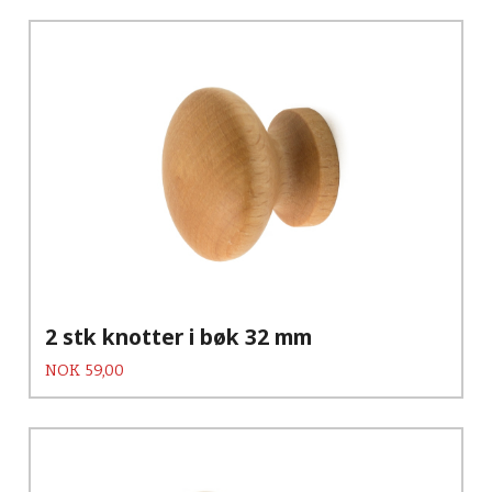
2 stk knotter i bøk 32 mm
Pris
NOK
59,00