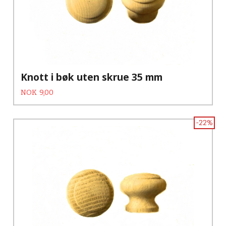
Knott i bøk uten skrue 35 mm
Tilbud
Rabatt
NOK
9,00
-22%