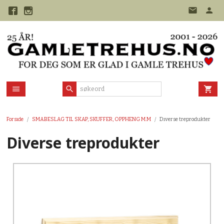
Gå
til
innholdet
Forside
SMÅBESLAG TIL SKAP, SKUFFER, OPPHENG M.M
Diverse treprodukter
Diverse treprodukter