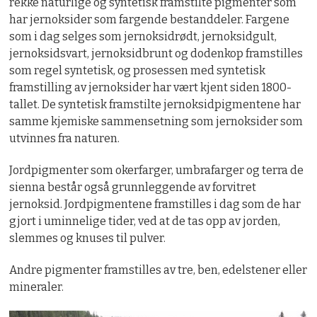
rekke naturlige og syntetisk framstilte pigmenter som
har jernoksider som fargende bestanddeler. Fargene
som i dag selges som jernoksidrødt, jernoksidgult,
jernoksidsvart, jernoksidbrunt og dodenkop framstilles
som regel syntetisk, og prosessen med syntetisk
framstilling av jernoksider har vært kjent siden 1800-
tallet. De syntetisk framstilte jernoksidpigmentene har
samme kjemiske sammensetning som jernoksider som
utvinnes fra naturen.
Jordpigmenter som okerfarger, umbrafarger og terra de
sienna består også grunnleggende av forvitret
jernoksid. Jordpigmentene framstilles i dag som de har
gjort i uminnelige tider, ved at de tas opp av jorden,
slemmes og knuses til pulver.
Andre pigmenter framstilles av tre, ben, edelstener eller
mineraler.