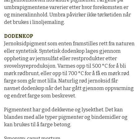
umbrapigmentene varerier etter hvor forekomsten er
og mineralinnhold. Umbra påvirker ikke tørketiden når
det brukes i linoljemaling.
DODENKOP
Jernoksidpigment som enten framstilles rett fra naturen
eller syntetisk. Syntetisk dodenkop lages gjennom
oppheting av jernsulfat eller restprodukter etter
svovelsyreproduksjon. Varmes opp til 500 °C for å bli
mørk rødbrunt, eller opp til 700 °C for å få en mørk rød
farge som går mot lilla. Naturlig rød jernoksid får
navnet dodenkop når det har gått gjennom oppvarming
og endret farge som beskrevet.
Pigmentent har god dekkevne og lysekthet. Det kan
blandes med alle typer pigmenter og bindemidler og
kan brukes til å farge betong.
Synonym: caput mortum