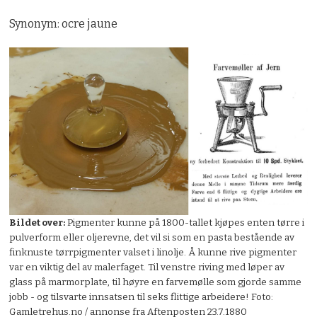
Synonym: ocre jaune
Bildet over:
Pigmenter kunne på 1800-tallet kjøpes enten tørre i
pulverform eller
oljerevne, det vil si som en pasta bestående av
finknuste tørrpigmenter valset i linolje. Å kunne rive pigmenter
var
en viktig del av malerfaget. Til venstre riving med løper av
glass på marmorplate, til høyre en farvemølle som gjorde samme
jobb - og tilsvarte innsatsen til seks flittige arbeidere!
Foto:
Gamletrehus.no / annonse fra Aftenposten 23.7.1880