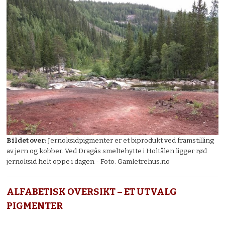
Bildet over:
Jernoksidpigmenter er et biprodukt ved framstilling
av jern og kobber. Ved Dragås smeltehytte
i Holtålen ligger rød
jernoksid helt oppe i dagen - Foto: Gamletrehus.no
ALFABETISK OVERSIKT – ET UTVALG
PIGMENTER