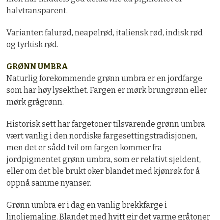
halvtransparent.
Varianter: falurød, neapelrød, italiensk rød, indisk rød
og tyrkisk rød.
GRØNN UMBRA
Naturlig forekommende grønn umbra er en jordfarge
som har høy lysekthet. Fargen er mørk brungrønn eller
mørk grågrønn.
Historisk sett har fargetoner tilsvarende grønn umbra
vært vanlig i den nordiske fargesettingstradisjonen,
men det er sådd tvil om fargen kommer fra
jordpigmentet grønn umbra, som er relativt sjeldent,
eller om det ble brukt oker blandet med kjønrøk for å
oppnå samme nyanser.
Grønn umbra er i dag en vanlig brekkfarge i
linoljemaling. Blandet med hvitt gir det varme gråtoner