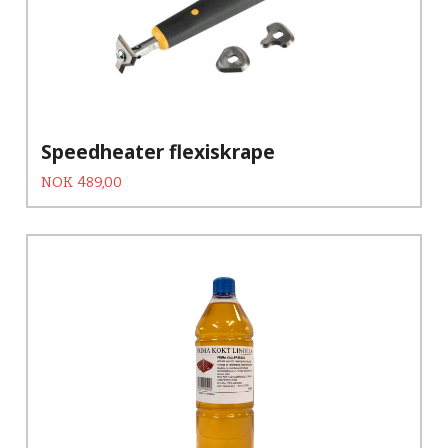
Speedheater flexiskrape
Tilbud
Rabatt
NOK
489,00