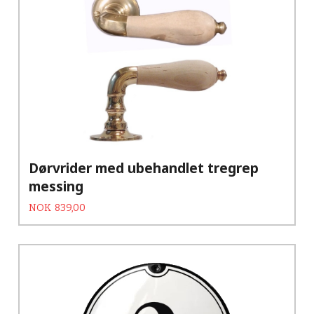
Dørvrider med ubehandlet tregrep
messing
Tilbud
Rabatt
NOK
839,00