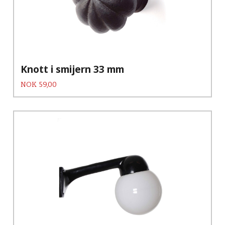
Knott i smijern 33 mm
Pris
NOK
59,00