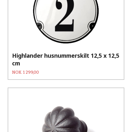
Highlander husnummerskilt 12,5 x 12,5
cm
Pris
NOK
1 299,00