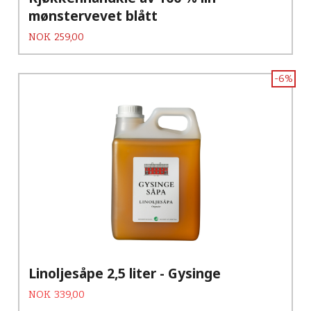
mønstervevet blått
Pris
NOK
259,00
-6%
Linoljesåpe 2,5 liter - Gysinge
Tilbud
Rabatt
NOK
339,00