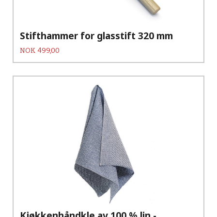
Stifthammer for glasstift 320 mm
Pris
NOK
499,00
Kjøkkenhåndkle av 100 % lin -