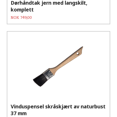
Dørhåndtak jern med langskilt,
komplett
Pris
NOK
749,00
Vinduspensel skråskjært av naturbust
37 mm