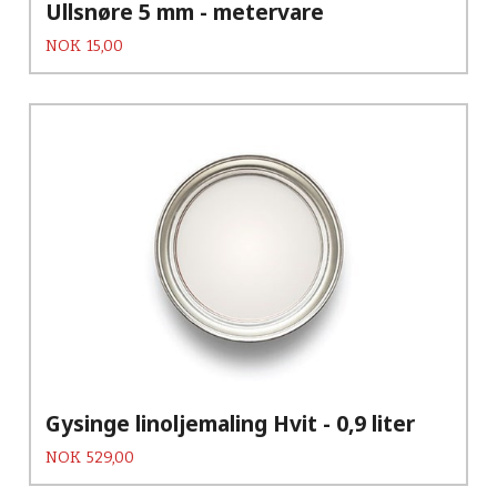
Ullsnøre 5 mm - metervare
Pris
NOK
15,00
Gysinge linoljemaling Hvit - 0,9 liter
Pris
NOK
529,00