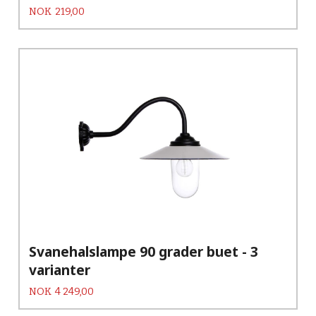
Pris
NOK
219,00
Svanehalslampe 90 grader buet - 3
varianter
Pris
NOK
4 249,00