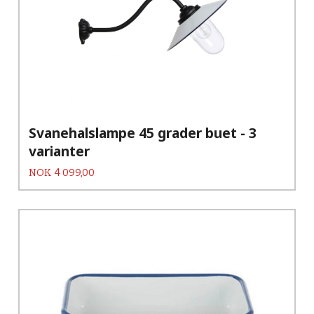
Svanehalslampe 45 grader buet - 3
varianter
Pris
NOK
4 099,00