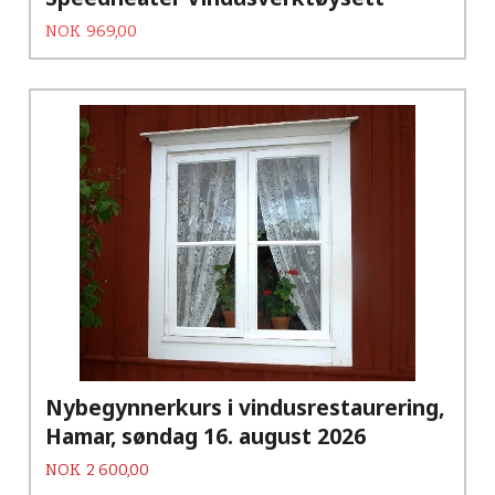
Tilbud
Rabatt
NOK
969,00
Nybegynnerkurs i vindusrestaurering,
Hamar, søndag 16. august 2026
Pris
NOK
2 600,00