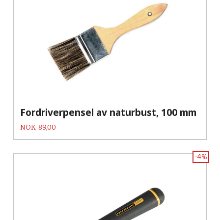
Fordriverpensel av naturbust, 100 mm
Pris
NOK
89,00
-4%