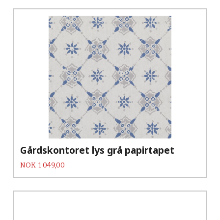
Gårdskontoret lys grå papirtapet
Pris
NOK
1 049,00