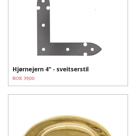
Hjørnejern 4" - sveitserstil
Pris
NOK
39,00