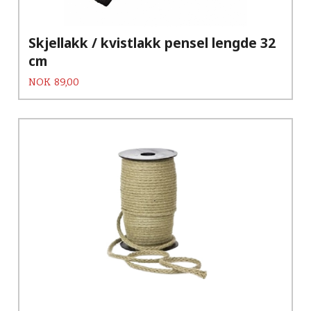
Skjellakk / kvistlakk pensel lengde 32
cm
Pris
NOK
89,00