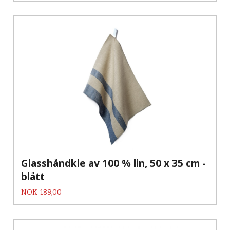
Glasshåndkle av 100 % lin, 50 x 35 cm -
blått
Pris
NOK
189,00