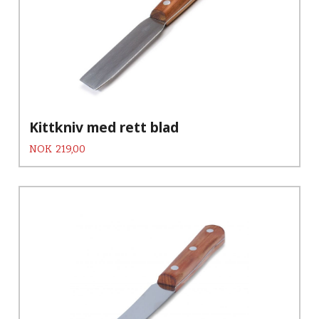
Kittkniv med rett blad
Pris
NOK
219,00