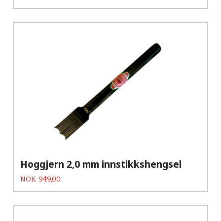
Hoggjern 2,0 mm innstikkshengsel
Pris
NOK
949,00