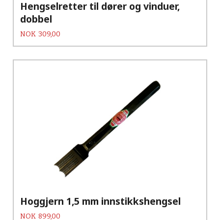
Hengselretter til dører og vinduer,
dobbel
Pris
NOK
309,00
Hoggjern 1,5 mm innstikkshengsel
Pris
NOK
899,00