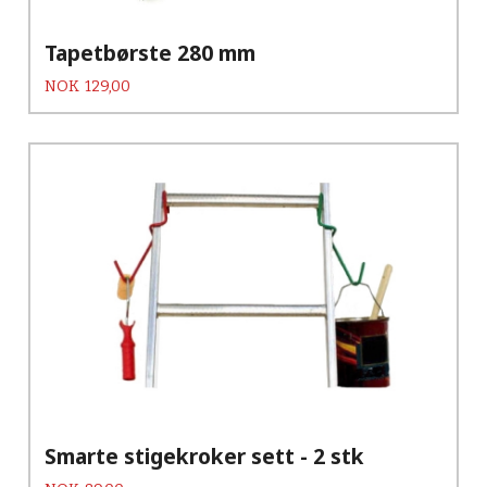
Tapetbørste 280 mm
Pris
NOK
129,00
Smarte stigekroker sett - 2 stk