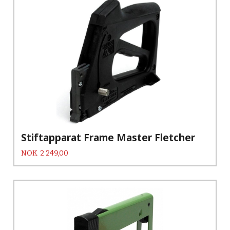
Stiftapparat Frame Master Fletcher
Pris
NOK
2 249,00