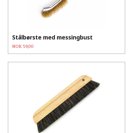
Stålbørste med messingbust
Pris
NOK
59,00