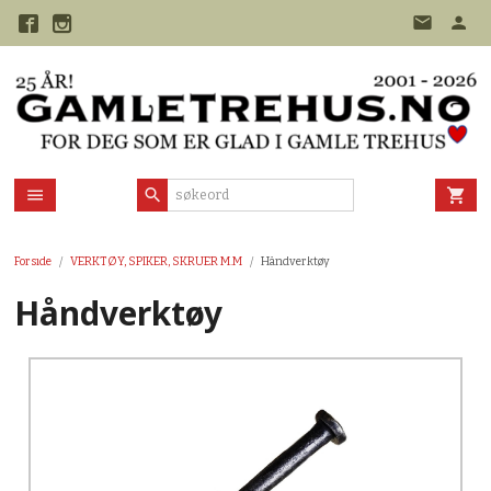
Gå
til
innholdet
Forside
VERKTØY, SPIKER, SKRUER M.M
Håndverktøy
Håndverktøy