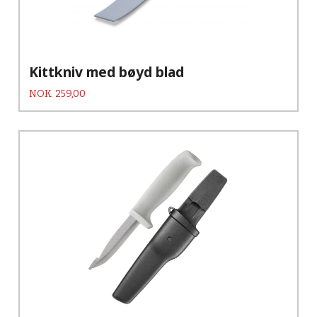
Kittkniv med bøyd blad
Pris
NOK
259,00