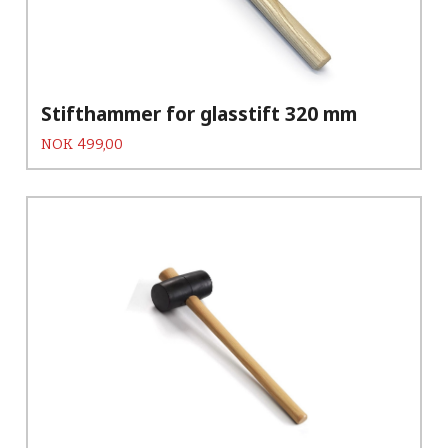
Stifthammer for glasstift 320 mm
Pris
NOK
499,00