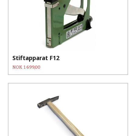
Stiftapparat F12
Pris
NOK
1 699,00