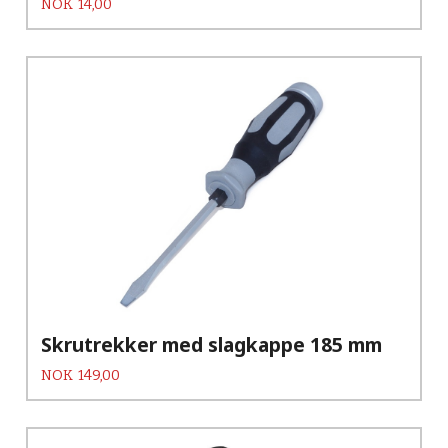
Pris
NOK
14,00
Skrutrekker med slagkappe 185 mm
Pris
NOK
149,00