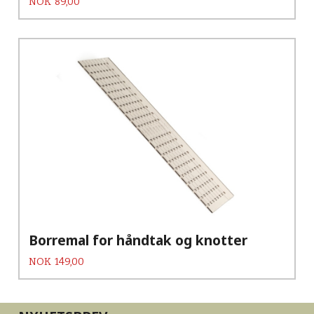
Pris
NOK
89,00
Borremal for håndtak og knotter
Pris
NOK
149,00