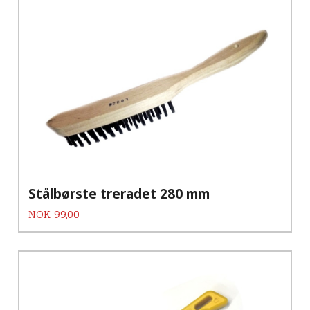
Stålbørste treradet 280 mm
Pris
NOK
99,00