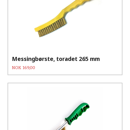
Messingbørste, toradet 265 mm
Pris
NOK
169,00