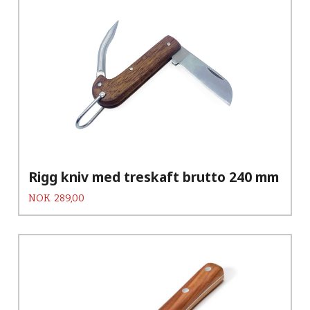
Rigg kniv med treskaft brutto 240 mm
Pris
NOK
289,00