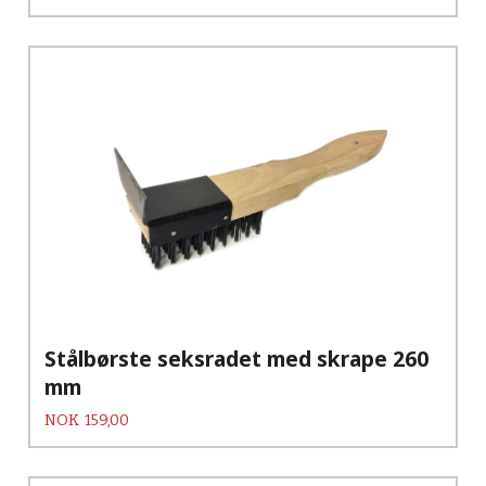
Stålbørste seksradet med skrape 260
mm
Pris
NOK
159,00