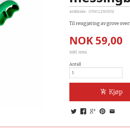
Artikkelnr.:
GTHCL2503051
Til rengjøring av grove ove
Pris
NOK
59,00
inkl. mva.
Antall
Kjøp