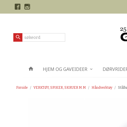
Gå
Lukk
til
innholdet
Produkter
HJEM OG GAVEIDEER
DØRVRIDE
Forside
VERKTØY, SPIKER, SKRUER M.M
Håndverktøy
Stålb