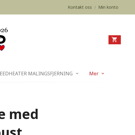
Kontakt oss
/
Min konto
EEDHEATER MALINGSFJERNING
Mer
te med
ust