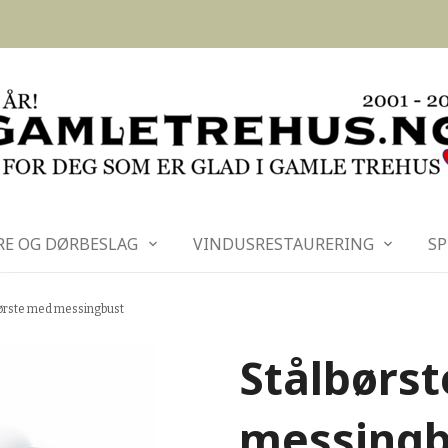
RE OG DØRBESLAG
VINDUSRESTAURERING
SP
ørste med messingbust
Stålbørs
messingb