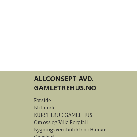
ALLCONSEPT AVD.
GAMLETREHUS.NO
Forside
Bli kunde
KURSTILBUD GAMLE HUS
Om oss og Villa Bergfall
Bygningsvernbutikken i Hamar