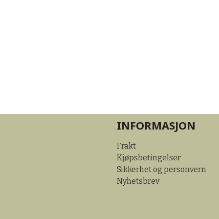
INFORMASJON
Frakt
Kjøpsbetingelser
Sikkerhet og personvern
Nyhetsbrev