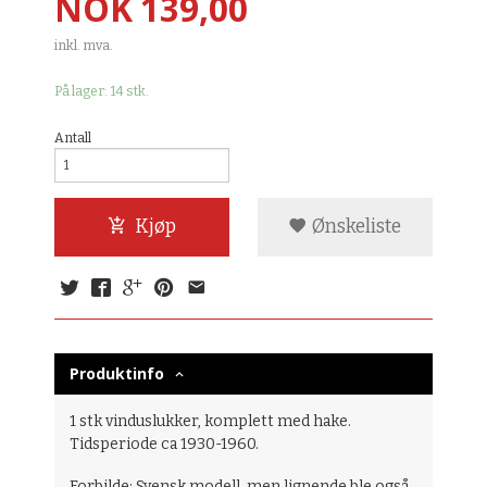
Pris
NOK
139,00
inkl. mva.
På lager: 14 stk.
Antall
Kjøp
Ønskeliste
Produktinfo
1 stk vinduslukker, komplett med hake.
Tidsperiode ca 1930-1960.
Forbilde: Svensk modell, men lignende ble også