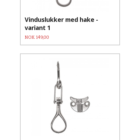
Vinduslukker med hake -
variant 1
Pris
NOK
149,00