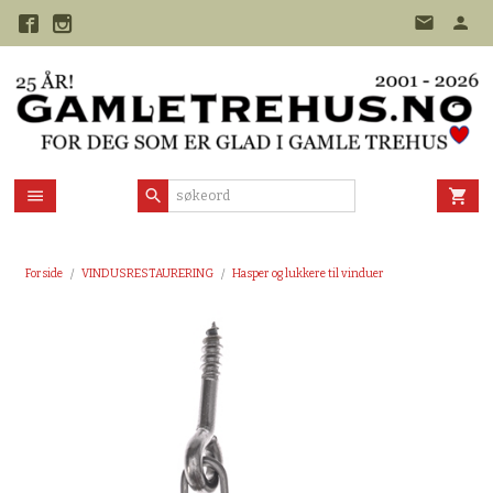
Gå
til
innholdet
Forside
VINDUSRESTAURERING
Hasper og lukkere til vinduer