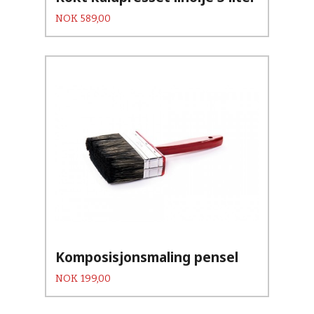
Pris
NOK
589,00
Komposisjonsmaling pensel
Pris
NOK
199,00