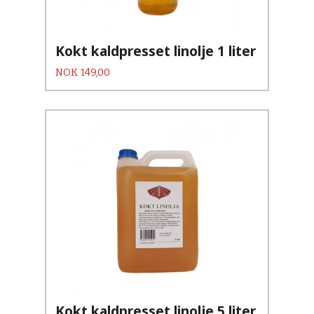
Kokt kaldpresset linolje 1 liter
Pris
NOK
149,00
Kokt kaldpresset linolje 5 liter