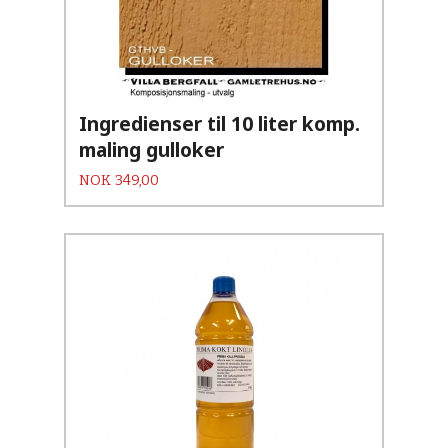
Ingredienser til 10 liter komp.
maling gulloker
Pris
NOK
349,00