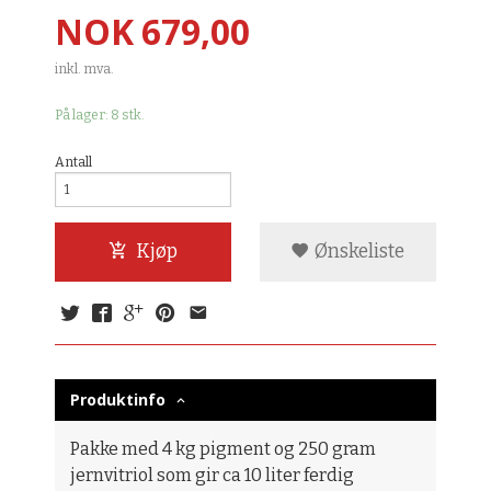
Pris
NOK
679,00
inkl. mva.
På lager: 8 stk.
Antall
Kjøp
Ønskeliste
Produktinfo
Pakke med 4 kg pigment og 250 gram
jernvitriol som gir ca 10 liter ferdig