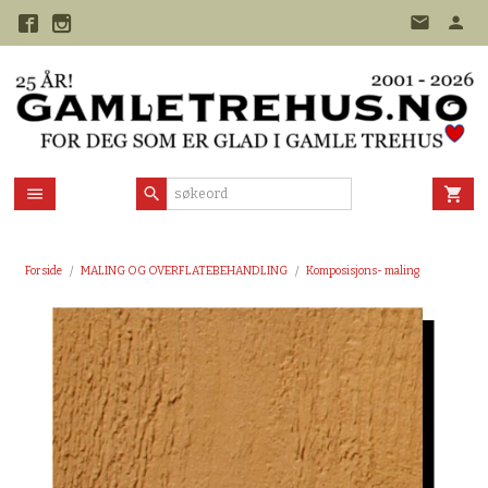
Gå
til
innholdet
Forside
MALING OG OVERFLATEBEHANDLING
Komposisjons- maling