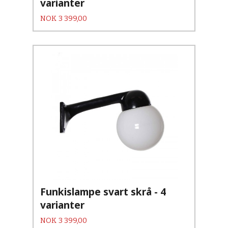
varianter
Pris
NOK
3 399,00
Funkislampe svart skrå - 4
varianter
Pris
NOK
3 399,00