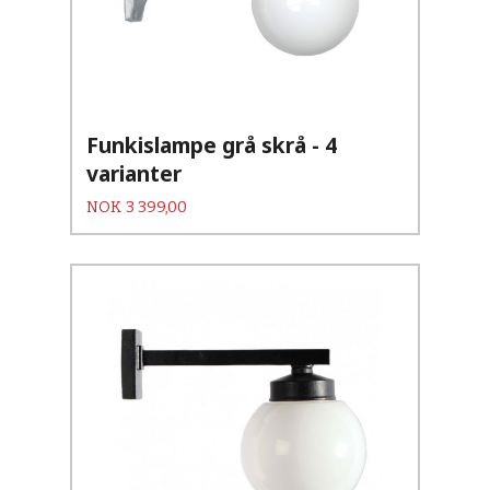
Funkislampe grå skrå - 4
varianter
Pris
NOK
3 399,00