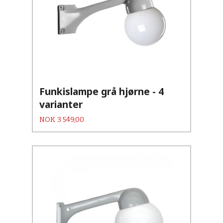
Funkislampe grå hjørne - 4
varianter
Pris
NOK
3 549,00