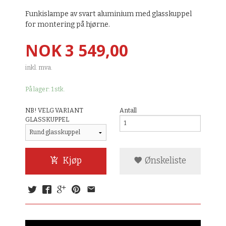
Funkislampe av svart aluminium med glasskuppel
for montering på hjørne.
Pris
NOK
3 549,00
inkl. mva.
På lager: 1 stk.
NB! VELG VARIANT
Antall
GLASSKUPPEL
Kjøp
Ønskeliste