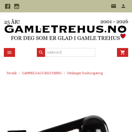
Gå
til
innholdet
Forside
GAMMELDAGS BELYSNING
Utelamper funkis og øvrig