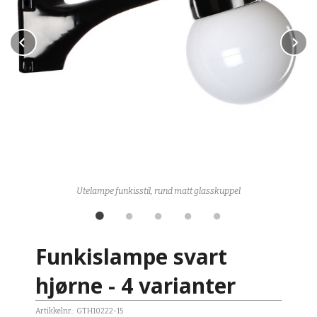
Prev
N
kan
Utelampe funkisstil, rund matt glasskuppel
Funkislampe svart
hjørne - 4 varianter
Artikkelnr.:
GTH10222-15