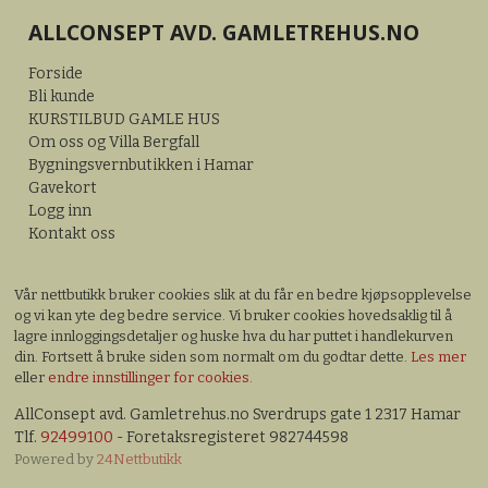
ALLCONSEPT AVD. GAMLETREHUS.NO
Forside
Bli kunde
KURSTILBUD GAMLE HUS
Om oss og Villa Bergfall
Bygningsvernbutikken i Hamar
Gavekort
Logg inn
Kontakt oss
Vår nettbutikk bruker cookies slik at du får en bedre kjøpsopplevelse
og vi kan yte deg bedre service. Vi bruker cookies hovedsaklig til å
lagre innloggingsdetaljer og huske hva du har puttet i handlekurven
din. Fortsett å bruke siden som normalt om du godtar dette.
Les mer
eller
endre innstillinger for cookies.
AllConsept avd. Gamletrehus.no Sverdrups gate 1 2317 Hamar
Tlf.
92499100
- Foretaksregisteret 982744598
Powered by
24Nettbutikk