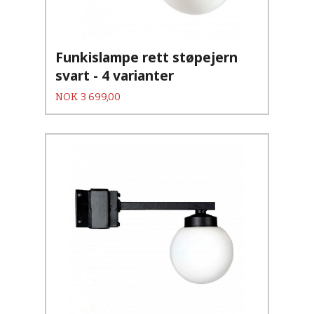
Funkislampe rett støpejern
svart - 4 varianter
Pris
NOK
3 699,00