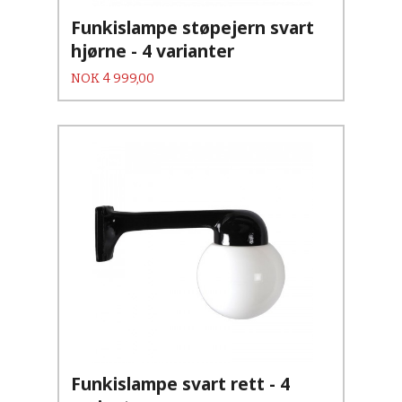
Funkislampe støpejern svart
hjørne - 4 varianter
Pris
NOK
4 999,00
Funkislampe svart rett - 4