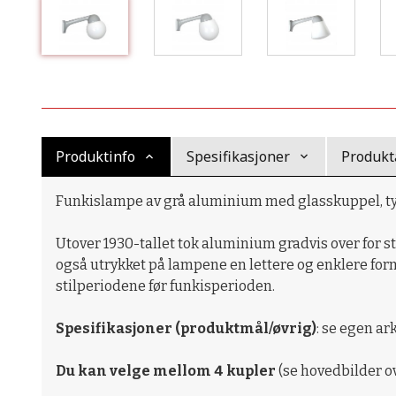
Produktinfo
Spesifikasjoner
Produkt
Funkislampe av grå aluminium med glasskuppel, typ
Utover 1930-tallet tok aluminium gradvis over for stø
også utrykket på lampene en lettere og enklere form
stilperiodene før funkisperioden.
Spesifikasjoner (produktmål/øvrig)
: se egen ar
Du kan velge mellom 4 kupler
(se hovedbilder ov