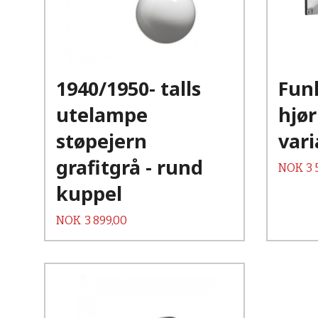
Kjøp
Les mer
1940/1950- talls
Fun
utelampe
hjør
støpejern
vari
grafitgrå - rund
Pris
NOK
3 
kuppel
Pris
NOK
3 899,00