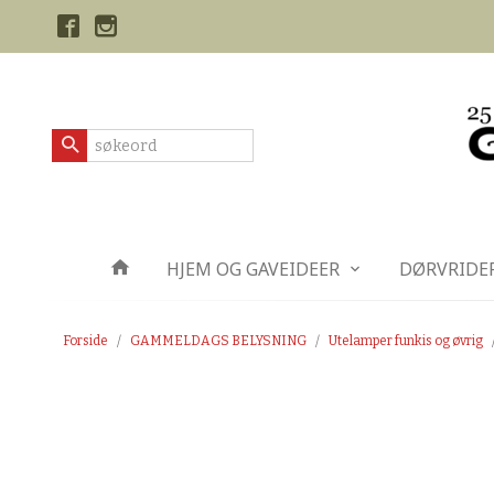
Gå
Lukk
til
innholdet
Produkter
HJEM OG GAVEIDEER
DØRVRIDE
Forside
GAMMELDAGS BELYSNING
Utelamper funkis og øvrig