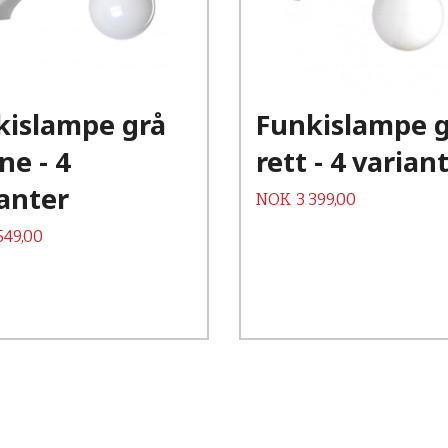
kislampe grå
Funkislampe 
ne - 4
rett - 4 varian
anter
Pris
NOK
3 399,00
549,00