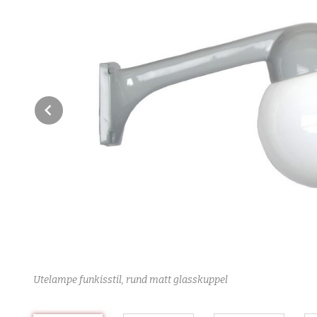
Prev
tange ca
Utelampe funkisstil, rund matt glasskuppel