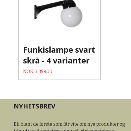
Funkislampe svart
skrå - 4 varianter
Pris
NOK
3 399,00
NYHETSBREV
Bli blant de første som får vite om nye produkter og