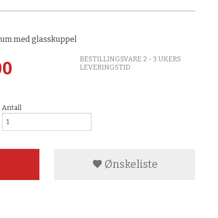
ium med glasskuppel
BESTILLINGSVARE 2 - 3 UKERS
00
LEVERINGSTID
Antall
Ønskeliste
t glasskuppel
Utelampe fu