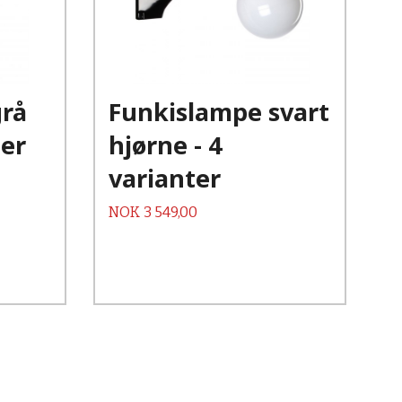
grå
Funkislampe svart
ter
hjørne - 4
varianter
Pris
NOK
3 549,00