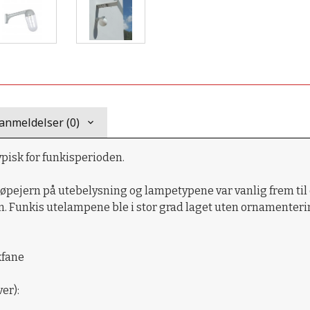
anmeldelser (0)
isk for funkisperioden.
pejern på utebelysning og lampetypene var vanlig frem til ca 1
. Funkis utelampene ble i stor grad laget uten ornamenterin
kfane
er):