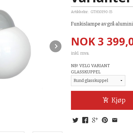
Artikkelnr.:
GTH10190-15
Funkislampe av grå alumin
Pris
NOK
3 399,
Next
inkl. mva.
NB! VELG VARIANT
GLASSKUPPEL
Kjøp
Utelampe funkisstil, pæreformet mat