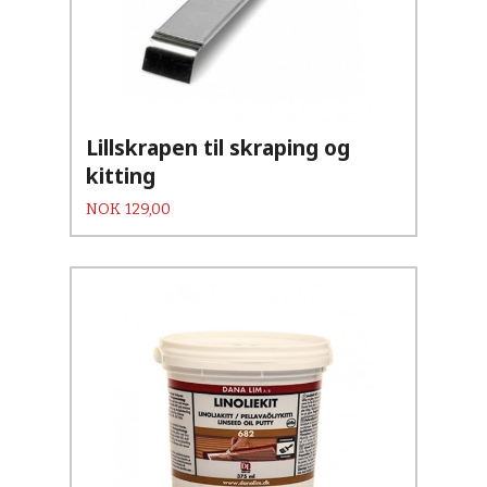
Lillskrapen til skraping og
kitting
Pris
NOK
129,00