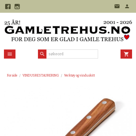
Gå
til
innholdet
Forside
VINDUSRESTAURERING
Verktøy og vinduskitt