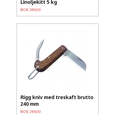
Linoljekitt 5 kg
Pris
NOK
289,00
Rigg kniv med treskaft brutto
240 mm
Pris
NOK
289,00