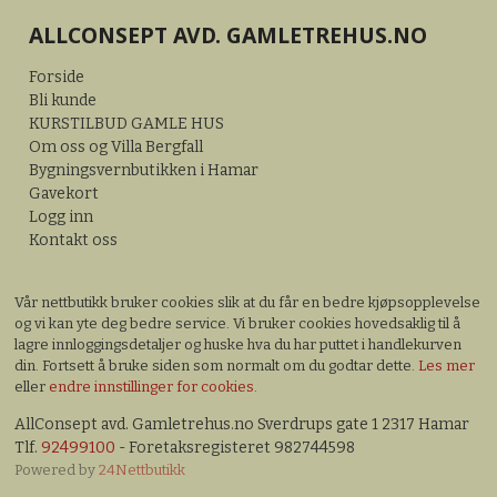
ALLCONSEPT AVD. GAMLETREHUS.NO
Forside
Bli kunde
KURSTILBUD GAMLE HUS
Om oss og Villa Bergfall
Bygningsvernbutikken i Hamar
Gavekort
Logg inn
Kontakt oss
Vår nettbutikk bruker cookies slik at du får en bedre kjøpsopplevelse
og vi kan yte deg bedre service. Vi bruker cookies hovedsaklig til å
lagre innloggingsdetaljer og huske hva du har puttet i handlekurven
din. Fortsett å bruke siden som normalt om du godtar dette.
Les mer
eller
endre innstillinger for cookies.
AllConsept avd. Gamletrehus.no Sverdrups gate 1 2317 Hamar
Tlf.
92499100
- Foretaksregisteret 982744598
Powered by
24Nettbutikk