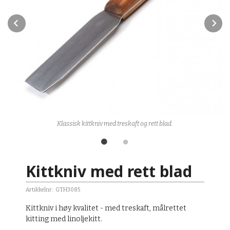
Prev
N
Klassisk kittkniv med treskaft og rett blad.
Kittkniv med rett blad
Artikkelnr.:
GTH3085
Kittkniv i høy kvalitet - med treskaft, målrettet
kitting med linoljekitt.