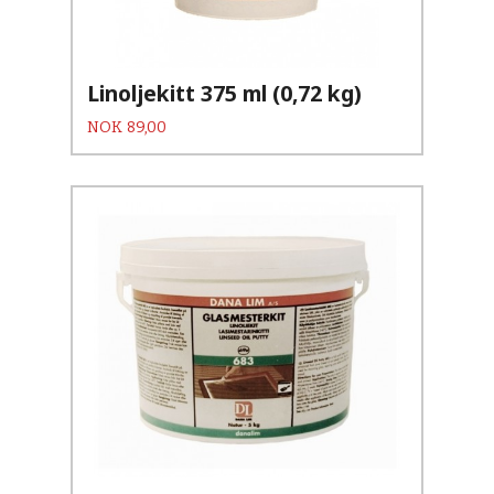
Linoljekitt 375 ml (0,72 kg)
Pris
NOK
89,00