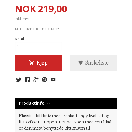
Pris
NOK
219,00
inkl. mva.
MIDLERTIDIG UTSOLGT!
Antall
Kjøp
Ønskeliste
Produktinfo
Klassisk kittkniv med treskaft i høy kvalitet og
litt avfaset i tuppen. Denne typen med rett blad
er den mest benyttede kittkniven til