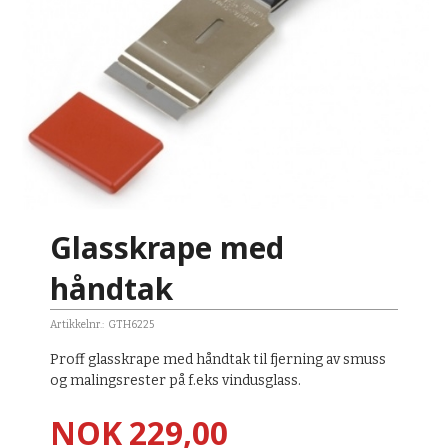
Glasskrape med
håndtak
Artikkelnr.:
GTH6225
Proff glasskrape med håndtak til fjerning av smuss
og malingsrester på f.eks vindusglass.
Pris
NOK
229,00