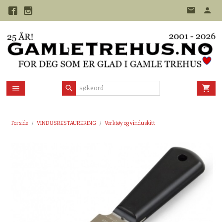
Gå
til
innholdet
Forside
VINDUSRESTAURERING
Verktøy og vinduskitt