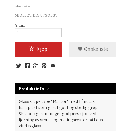
inkl. mva.
MIDLERTIDIG UTSOLGT!
Antall
Kjøp
Ønskeliste
Produktinfo
Glasskrape type "Martor" med håndtak i
hardplast som gir et godt og stødig grep.
Skrapen gir en meget god presisjon ved
fjerning av smuss og malingsrester på f.eks
vindusglass.