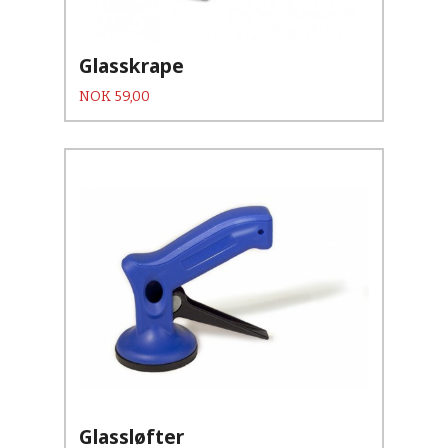
Glasskrape
Pris
NOK
59,00
Glassløfter