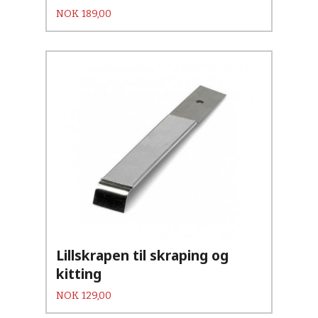
Pris
NOK
189,00
Lillskrapen til skraping og
kitting
Pris
NOK
129,00