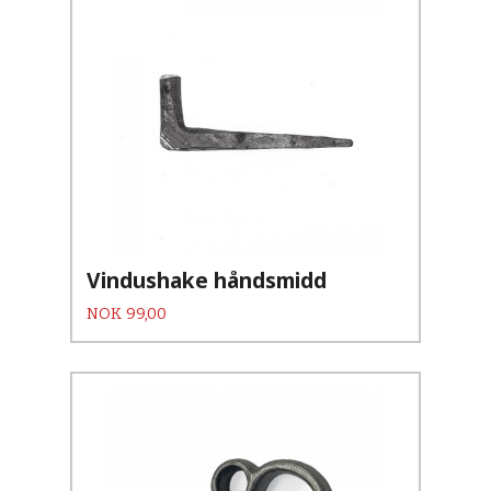
Vindushake håndsmidd
Pris
NOK
99,00