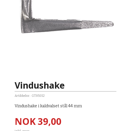
Vindushake
Artikkelnr.:
GTH5012
Vindushake i kaldvalset stål 44 mm
Pris
NOK
39,00