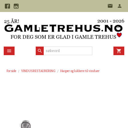
Gå
til
innholdet
Forside
VINDUSRESTAURERING
Hasper og lukkere til vinduer