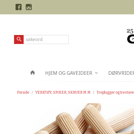
Gå
Lukk
til
innholdet
Produkter
HJEM OG GAVEIDEER
DØRVRIDE
Forside
VERKTØY, SPIKER, SKRUER M.M
Treplugger og trestave