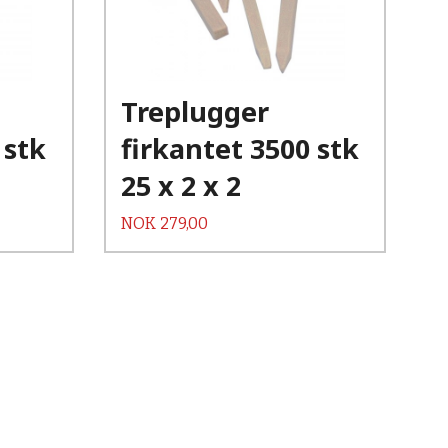
Kjøp
Les mer
Treplugger
 stk
firkantet 3500 stk
25 x 2 x 2
Pris
NOK
279,00