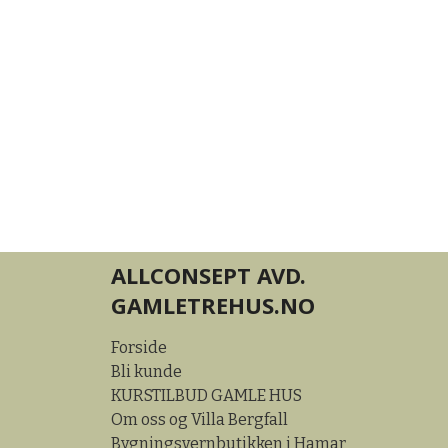
ALLCONSEPT AVD.
GAMLETREHUS.NO
Forside
Bli kunde
KURSTILBUD GAMLE HUS
Om oss og Villa Bergfall
Bygningsvernbutikken i Hamar