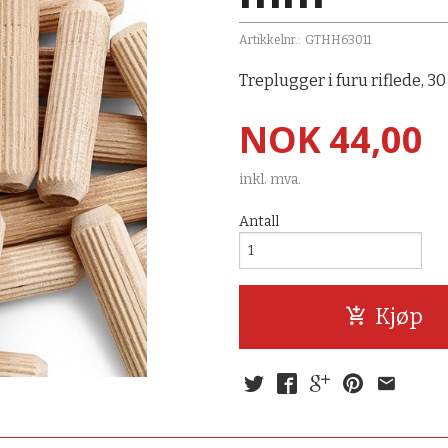
Artikkelnr.:
GTHH63011
Treplugger i furu riflede, 
Pris
NOK
44,00
inkl. mva.
Antall
Kjøp