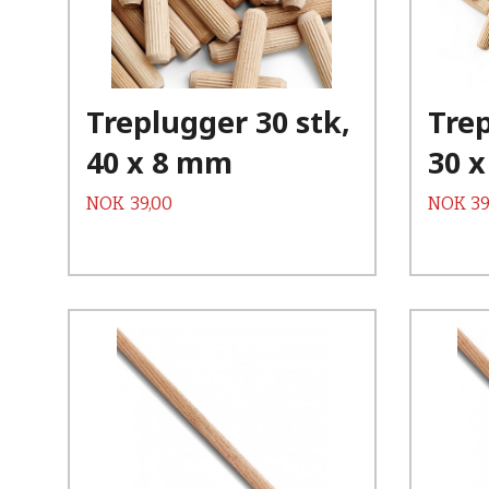
Kjøp
Les mer
Treplugger 30 stk,
Trep
40 x 8 mm
30 
Pris
Pris
NOK
39,00
NOK
39
Kjøp