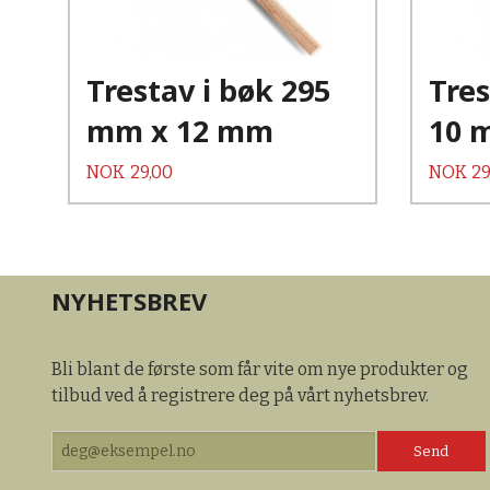
Les mer
Trestav i bøk 295
Tres
mm x 12 mm
10 
Pris
Pris
NOK
29,00
NOK
29
NYHETSBREV
Bli blant de første som får vite om nye produkter og
tilbud ved å registrere deg på vårt nyhetsbrev.