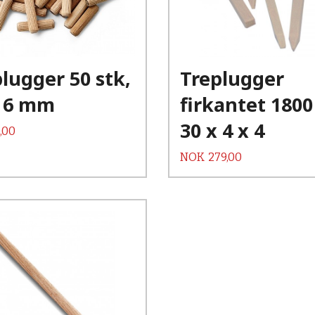
Kjøp
Kjøp
Les mer
Les mer
lugger 50 stk,
Treplugger
x 6 mm
firkantet 1800
30 x 4 x 4
,00
Pris
NOK
279,00
Kjøp