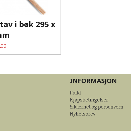
Les mer
tav i bøk 295 x
mm
,00
INFORMASJON
Frakt
Kjøpsbetingelser
Sikkerhet og personvern
Nyhetsbrev