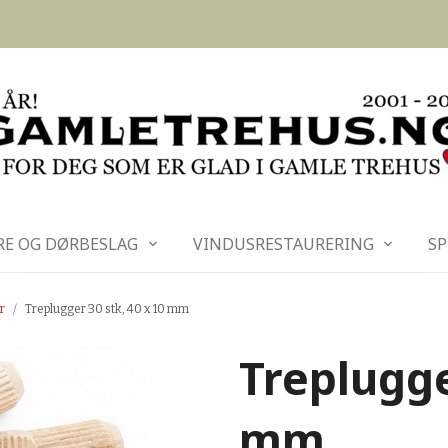
RE OG DØRBESLAG
VINDUSRESTAURERING
SP
r
Treplugger 30 stk, 40 x 10 mm
Treplugge
mm