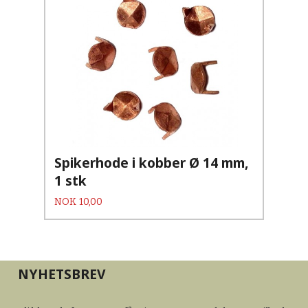
Spikerhode i kobber Ø 14 mm,
1 stk
Pris
NOK
10,00
NYHETSBREV