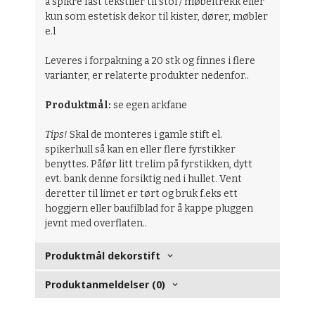
å spikre fast tekstiler til stol / møbeltrekk eller
kun som estetisk dekor til kister, dører, møbler
e.l
Leveres i forpakning a 20 stk og finnes i flere
varianter, er relaterte produkter nedenfor..
Produktmål:
se egen arkfane
Tips!
Skal de monteres i gamle stift el.
spikerhull så kan en eller flere fyrstikker
benyttes. Påfør litt trelim på fyrstikken, dytt
evt. bank denne forsiktig ned i hullet. Vent
deretter til limet er tørt og bruk f.eks ett
hoggjern eller baufilblad for å kappe pluggen
jevnt med overflaten..
Produktmål dekorstift
Produktanmeldelser (0)