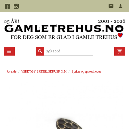
Gå
til
innholdet
Forside
VERKTØY, SPIKER, SKRUER M.M
Spiker og spikerhoder