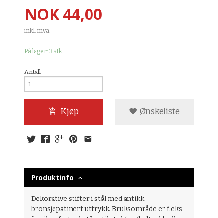
Pris
NOK
44,00
inkl. mva.
På lager: 3 stk.
Antall
Kjøp
Ønskeliste
Produktinfo
Dekorative stifter i stål med antikk
bronsjepatinert uttrykk. Bruksområde er f.eks