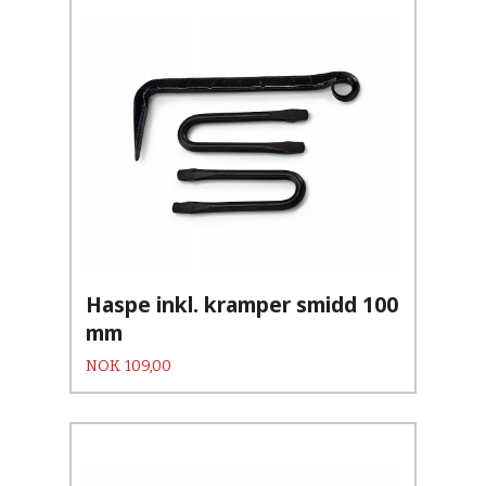
Haspe inkl. kramper smidd 100
mm
Pris
NOK
109,00