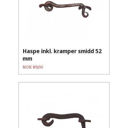
Haspe inkl. kramper smidd 52
mm
Pris
NOK
89,00