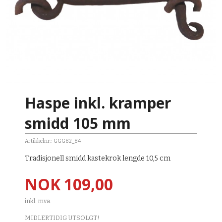
Haspe inkl. kramper
smidd 105 mm
Artikkelnr.:
GGG82_84
Tradisjonell smidd kastekrok lengde 10,5 cm
Pris
NOK
109,00
inkl. mva.
MIDLERTIDIG UTSOLGT!