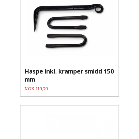
Haspe inkl. kramper smidd 150
mm
Pris
NOK
119,00