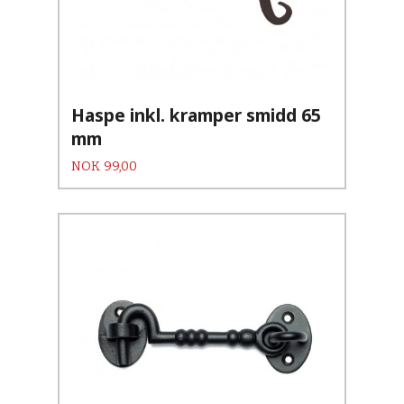
Haspe inkl. kramper smidd 65
mm
Pris
NOK
99,00