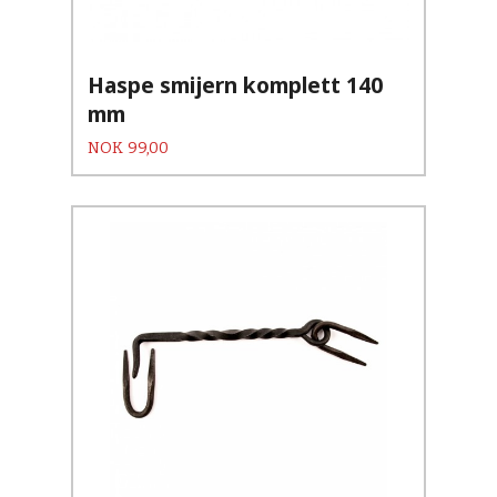
Haspe smijern komplett 140
mm
Pris
NOK
99,00