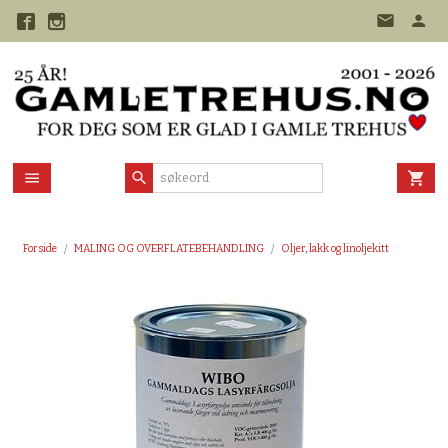
Gå
til
innholdet
Forside
MALING OG OVERFLATEBEHANDLING
Oljer, lakk og linoljekitt