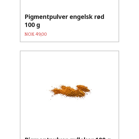
Pigmentpulver engelsk rød
100 g
Pris
NOK
49,00