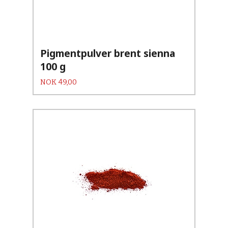
Pigmentpulver brent sienna
100 g
Pris
NOK
49,00