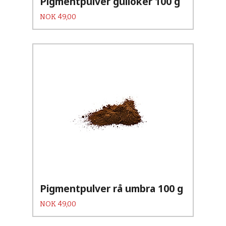
Pigmentpulver gulloker 100 g
Pris
NOK
49,00
Pigmentpulver rå umbra 100 g
Pris
NOK
49,00