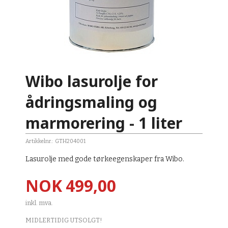
Wibo lasurolje for
ådringsmaling og
marmorering - 1 liter
Artikkelnr.:
GTH204001
Lasurolje med gode tørkeegenskaper fra Wibo.
Pris
NOK
499,00
inkl. mva.
MIDLERTIDIG UTSOLGT!