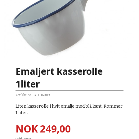
Emaljert kasserolle
1liter
Artikkelnr.:
GTH16009
Liten kasserolle i hvit emalje med blå kant. Rommer
1 liter.
Pris
NOK
249,00