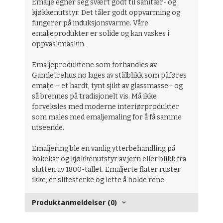
Emalje egner seg svært godt til sanitær- og
kjøkkenutstyr. Det tåler godt oppvarming og
fungerer på induksjonsvarme. Våre
emaljeprodukter er solide og kan vaskes i
oppvaskmaskin.
Emaljeproduktene som forhandles av
Gamletrehus.no lages av stålblikk som påføres
emalje – et hardt, tynt sjikt av glassmasse - og
så brennes på tradisjonelt vis. Må ikke
forveksles med moderne interiørprodukter
som males med emaljemaling for å få samme
utseende.
Emaljering ble en vanlig ytterbehandling på
kokekar og kjøkkenutstyr av jern eller blikk fra
slutten av 1800-tallet. Emaljerte flater ruster
ikke, er slitesterke og lette å holde rene.
Produktanmeldelser (0)