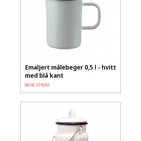
Emaljert målebeger 0,5 l - hvitt
med blå kant
Pris
NOK
179,00