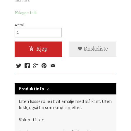
inkl. mva.
På lager: 1 stk.
Antall
Kjøp
Ønskeliste
Produktinfo
Liten kasserolle i hvit emalje med blå kant. Uten
lokk, også fin som smørsmelter.
Volum 1 liter.