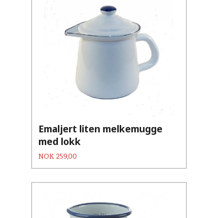
Emaljert liten melkemugge
med lokk
Pris
NOK
259,00