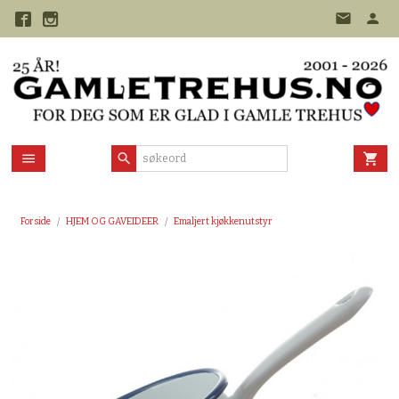
Gå
til
innholdet
Forside
HJEM OG GAVEIDEER
Emaljert kjøkkenutstyr