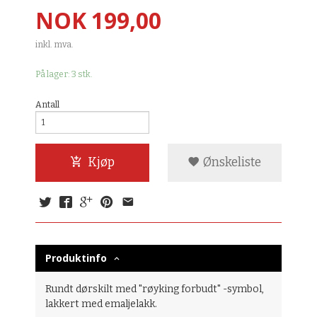
Pris
NOK
199,00
inkl. mva.
På lager: 3 stk.
Antall
Kjøp
Ønskeliste
Produktinfo
Rundt dørskilt med "røyking forbudt" -symbol,
lakkert med emaljelakk.