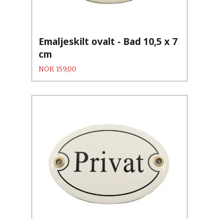
Emaljeskilt ovalt - Bad 10,5 x 7
cm
Pris
NOK
159,00