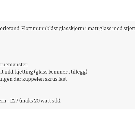
rlerand. Flott munnblåst glasskjerm i matt glass med stjer
ernemønster.
 inkl. kjetting (glass kommer i tillegg)
ngen der kuppelen skrus fast
m
rn - E27 (maks 20 watt stk).