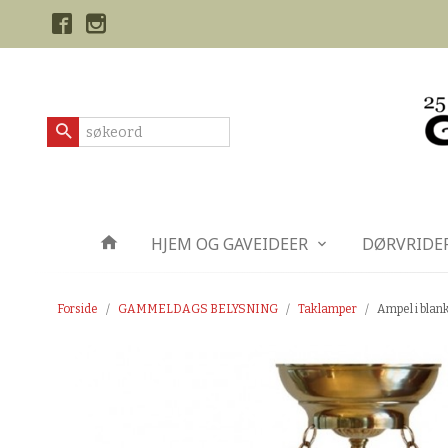
Gå
Lukk
til
innholdet
Produkter
HJEM OG GAVEIDEER
DØRVRIDE
Forside
GAMMELDAGS BELYSNING
Taklamper
Ampel i blank