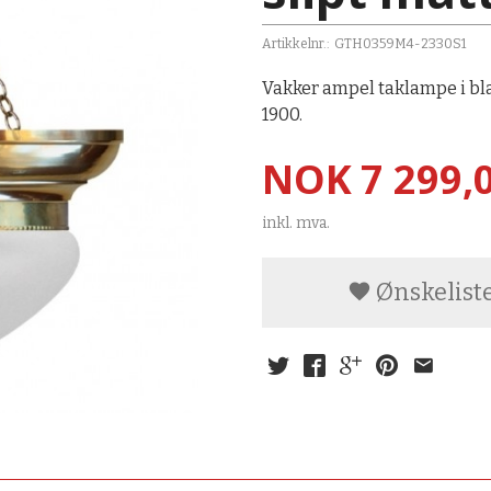
Artikkelnr.:
GTH0359M4-2330S1
Vakker ampel taklampe i bla
1900.
Pris
NOK
7 299,
inkl. mva.
Ønskelist