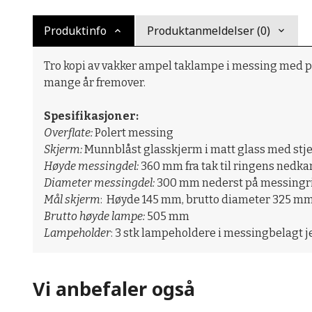
Produktinfo
Produktanmeldelser (0)
Tro kopi av vakker ampel taklampe i messing med pe
mange år fremover.
Spesifikasjoner:
Overflate:
Polert messing
Skjerm:
Munnblåst glasskjerm i matt glass med stj
Høyde messingdel:
360 mm fra tak til ringens nedkant
Diameter messingdel:
300 mm nederst på messingri
Mål skjerm
: Høyde 145 mm, brutto diameter 325 m
Brutto høyde lampe:
505 mm
Lampeholder
: 3 stk lampeholdere i messingbelagt je
Vi anbefaler også