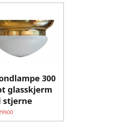
Kjøp
Les mer
fondlampe 300
ipt glasskjerm
 stjerne
299,00