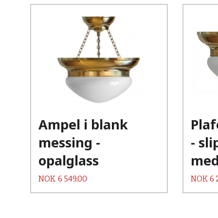
Ampel i blank
Pla
messing -
- sl
opalglass
med
Pris
Pris
NOK
6 549,00
NOK
6 