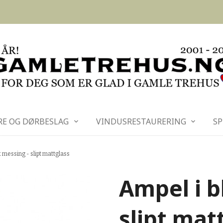
RE OG DØRBESLAG
VINDUSRESTAURERING
SP
 messing - slipt mattglass
Ampel i b
slipt mat