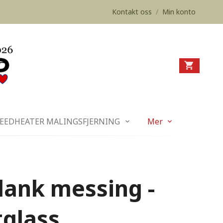
Kontakt oss
/
Min konto
EEDHEATER MALINGSFJERNING
Mer
lank messing -
tglass