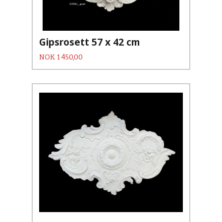
Gipsrosett 57 x 42 cm
Pris
NOK
1 450,00