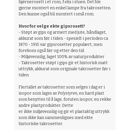
hjørnerosett i et rom, f.eks i stuen. Det ble
gjerne montert en enkel lampe fra takrosetten.
Den kunne også bli montert i små rom.
Hvorfor velge ekte gipsrosett?
- Støpt av gips og armert med jute, håndlaget,
akkurat som før i tiden - spesielt i perioden ca
1870 - 1915 var gipsrosetter populært, men
forekom også før og etter den tid.
- Miljøvennlig, laget 100% av naturprodukter
- Takrosetter støpt i gips gir et historisk matt
uttrykk, akkurat som originale takrosetter før i
tiden
Flertallet av takrosetter som selges i dag er i
isopor som lages av
Polystyren,
en hard plast
som benyttes til å lage, foruten isopor, en rekke
andre plastprodukter. Dette
er ikke miljøvennlig og gir et plastaktig uttrykk
som ikke kan sammenlignes med ekte
historiske takrosetter.