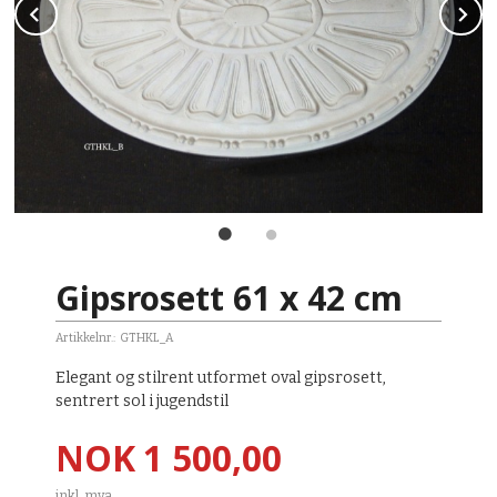
Prev
N
Gipsrosett 61 x 42 cm
Artikkelnr.:
GTHKL_A
Elegant og stilrent utformet oval gipsrosett,
sentrert sol i jugendstil
Pris
NOK
1 500,00
inkl. mva.