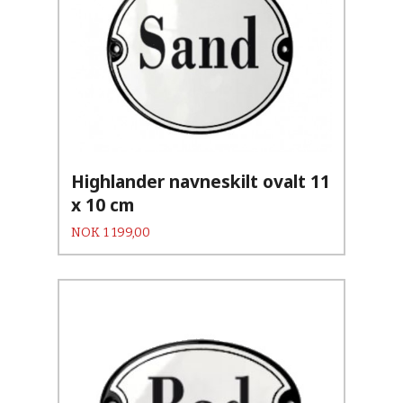
Highlander navneskilt ovalt 11
x 10 cm
Pris
NOK
1 199,00