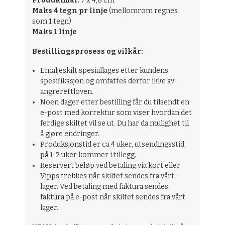
Produktmål:
7 x 4,6 cm
Maks 4 tegn pr linje
(mellomrom regnes
som 1 tegn)
Maks 1 linje
Bestillingsprosess og vilkår:
Emaljeskilt spesiallages etter kundens
spesifikasjon og omfattes derfor ikke av
angrerettloven.
Noen dager etter bestilling får du tilsendt en
e-post med korrektur som viser hvordan det
ferdige skiltet vil se ut. Du har da mulighet til
å gjøre endringer.
Produksjonstid er ca 4 uker, utsendingsstid
på 1-2 uker kommer i tillegg.
Reservert beløp ved betaling via kort eller
Vipps trekkes når skiltet sendes fra vårt
lager. Ved betaling med faktura sendes
faktura på e-post når skiltet sendes fra vårt
lager.