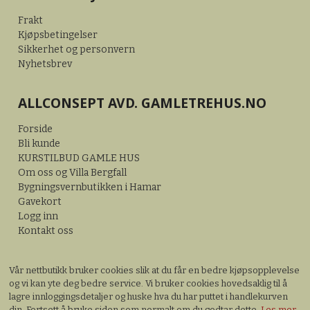
Frakt
Kjøpsbetingelser
Sikkerhet og personvern
Nyhetsbrev
ALLCONSEPT AVD. GAMLETREHUS.NO
Forside
Bli kunde
KURSTILBUD GAMLE HUS
Om oss og Villa Bergfall
Bygningsvernbutikken i Hamar
Gavekort
Logg inn
Kontakt oss
Vår nettbutikk bruker cookies slik at du får en bedre kjøpsopplevelse
og vi kan yte deg bedre service. Vi bruker cookies hovedsaklig til å
lagre innloggingsdetaljer og huske hva du har puttet i handlekurven
din. Fortsett å bruke siden som normalt om du godtar dette.
Les mer