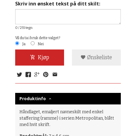
Skriv inn ønsket tekst på ditt skilt:
0
/ 255 tegn
Vil du ta i bruk dette valget?
Ja
Nei
Kjøp
Ønskeliste
Produktinfo
Håndlaget, emaljert navneskilt med enkel
staffering (ramme) i serien Metropolitan, blått
med hvit skrift.