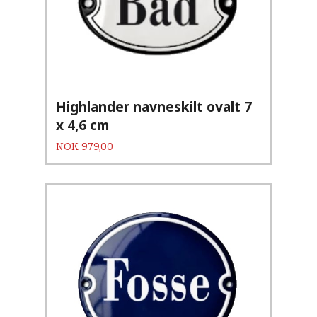
Highlander navneskilt ovalt 7
x 4,6 cm
Pris
NOK
979,00