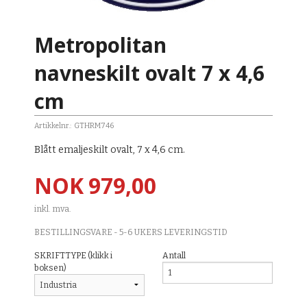
Metropolitan
navneskilt ovalt 7 x 4,6
cm
Artikkelnr.:
GTHRM746
Blått emaljeskilt ovalt, 7 x 4,6 cm.
Pris
NOK
979,00
inkl. mva.
BESTILLINGSVARE - 5-6 UKERS LEVERINGSTID
SKRIFTTYPE (klikk i
Antall
boksen)