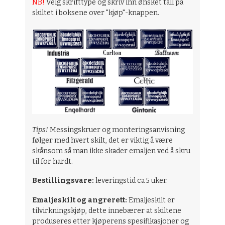
NB!
Velg skrifttype og skriv inn ønsket tall på
skiltet i boksene over "kjøp"-knappen.
Tips!
Messingskruer og monteringsanvisning
følger med hvert skilt, det er viktig å være
skånsom så man ikke skader emaljen ved å skru
til for hardt.
Bestillingsvare:
leveringstid ca 5 uker.
Emaljeskilt og angrerett:
Emaljeskilt er
tilvirkningskjøp, dette innebærer at skiltene
produseres etter kjøperens spesifikasjoner og