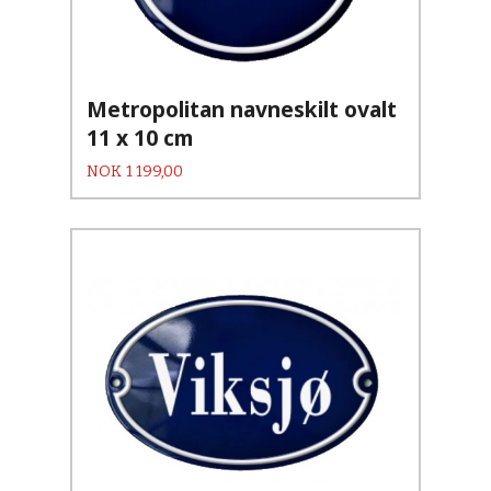
Metropolitan navneskilt ovalt
11 x 10 cm
Pris
NOK
1 199,00