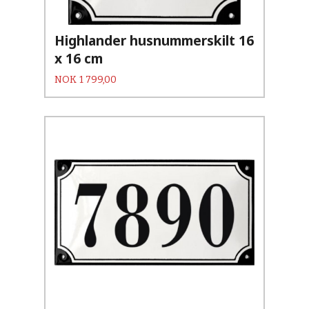
Highlander husnummerskilt 16
x 16 cm
Pris
NOK
1 799,00