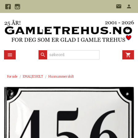
Gå
til
innholdet
Forside
EMALJESKILT
Husnummerskilt