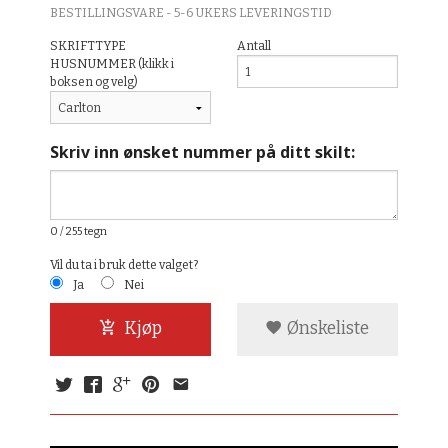
BESTILLINGSVARE - 5-6 UKERS LEVERINGSTID
SKRIFTTYPE
Antall
HUSNUMMER (klikk i
boksen og velg)
Skriv inn ønsket nummer på ditt skilt:
0
/ 255 tegn
Vil du ta i bruk dette valget?
Ja
Nei
Kjøp
Ønskeliste