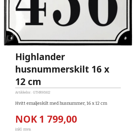
Highlander
husnummerskilt 16 x
12 cm
Artikkelnr.:
GTHRH1612
Hvitt emaljeskilt med husnummer, 16 x 12 cm
Pris
NOK
1 799,00
inkl. mva.