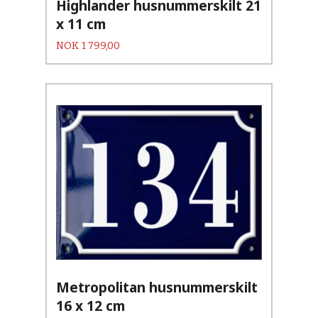
Highlander husnummerskilt 21
x 11 cm
Pris
NOK
1 799,00
Metropolitan husnummerskilt
16 x 12 cm