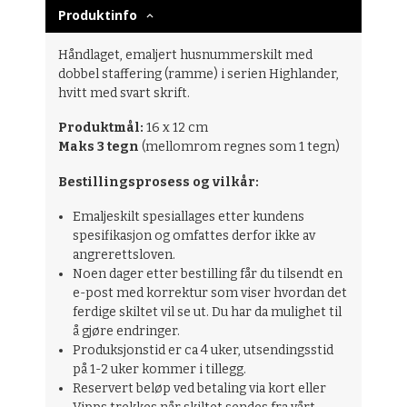
Produktinfo
Håndlaget, emaljert husnummerskilt med
dobbel staffering (ramme) i serien Highlander,
hvitt med svart skrift.
Produktmål:
16 x 12 cm
Maks 3 tegn
(mellomrom regnes som 1 tegn)
Bestillingsprosess og vilkår:
Emaljeskilt spesiallages etter kundens
spesifikasjon og omfattes derfor ikke av
angrerettsloven.
Noen dager etter bestilling får du tilsendt en
e-post med korrektur som viser hvordan det
ferdige skiltet vil se ut. Du har da mulighet til
å gjøre endringer.
Produksjonstid er ca 4 uker, utsendingsstid
på 1-2 uker kommer i tillegg.
Reservert beløp ved betaling via kort eller