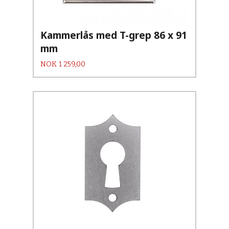
Kammerlås med T-grep 86 x 91
mm
Pris
NOK
1 259,00