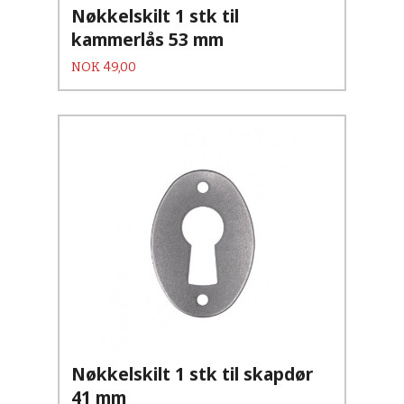
Nøkkelskilt 1 stk til
kammerlås 53 mm
Pris
NOK
49,00
Nøkkelskilt 1 stk til skapdør
41 mm