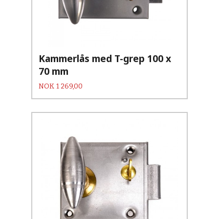
Kammerlås med T-grep 100 x
70 mm
Pris
NOK
1 269,00