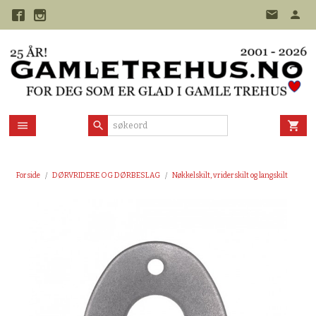
Gå
til
innholdet
Forside
DØRVRIDERE OG DØRBESLAG
Nøkkelskilt, vriderskilt og langskilt