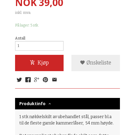
Pris
NOK
39,00
inkl. mva.
På lager: 5 stk.
Antall
Kjøp
Ønskeliste
Produktinfo
1 stk nøkkelskilt av ubehandlet stål, passer bl.a
til de fleste gamle kammerlåser, 54 mm høyde.