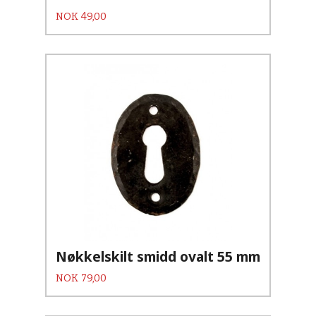
Pris
NOK
49,00
Nøkkelskilt smidd ovalt 55 mm
Pris
NOK
79,00