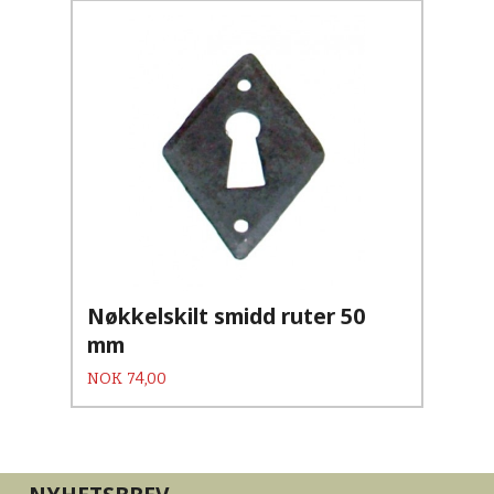
Nøkkelskilt smidd ruter 50
mm
Pris
NOK
74,00