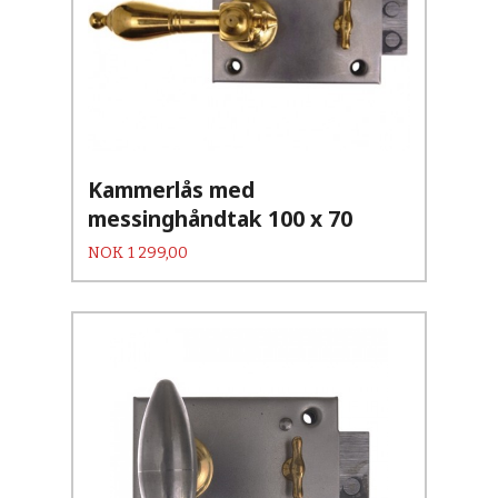
Kammerlås med
messinghåndtak 100 x 70
Pris
NOK
1 299,00