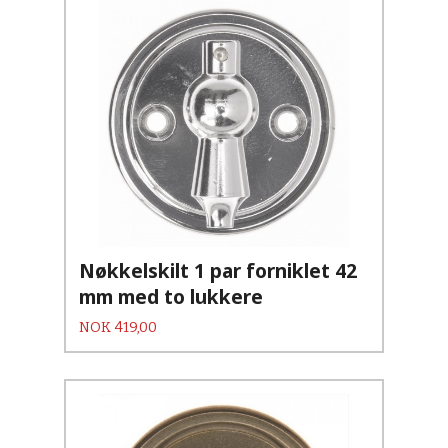
Nøkkelskilt 1 par forniklet 42
mm med to lukkere
Pris
NOK
419,00