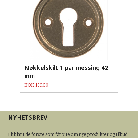
Nøkkelskilt 1 par messing 42
mm
Pris
NOK
189,00
NYHETSBREV
Bli blant de første som får vite om nye produkter og tilbud