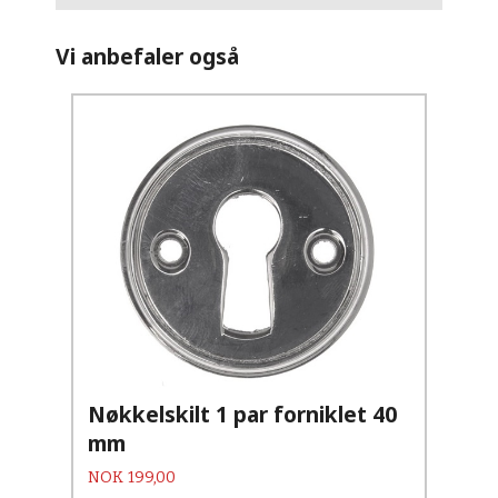
Vi anbefaler også
Nøkkelskilt 1 par forniklet 40
mm
Pris
NOK
199,00