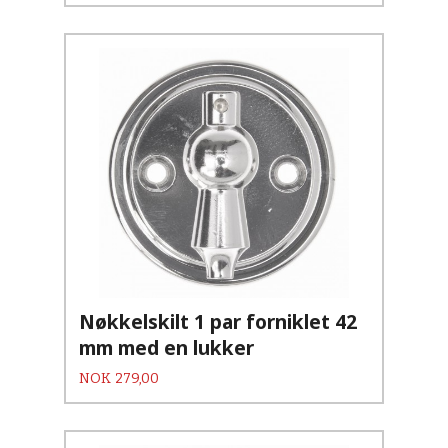
Nøkkelskilt 1 par forniklet 42
mm med en lukker
Pris
NOK
279,00