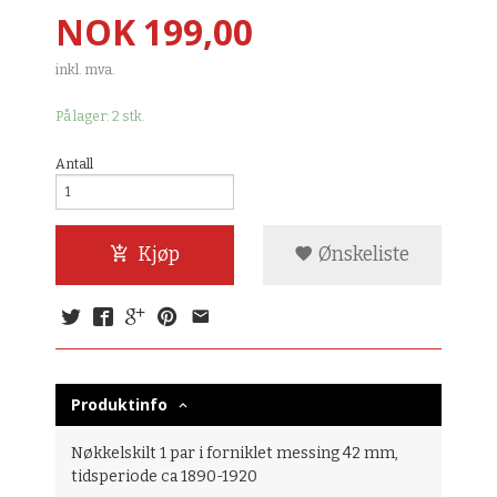
Pris
NOK
199,00
inkl. mva.
På lager: 2 stk.
Antall
Kjøp
Ønskeliste
Produktinfo
Nøkkelskilt 1 par i forniklet messing 42 mm,
tidsperiode ca 1890-1920