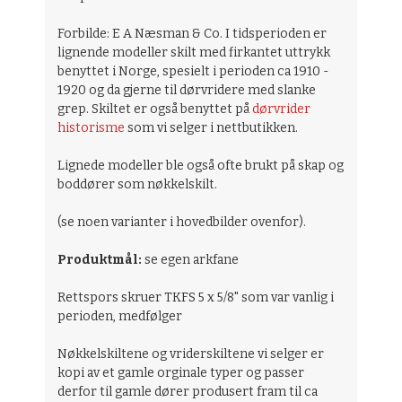
Forbilde: E A Næsman & Co. I tidsperioden er
lignende modeller skilt med firkantet uttrykk
benyttet i Norge, spesielt i perioden ca 1910 -
1920 og da gjerne til dørvridere med slanke
grep. Skiltet er også benyttet på
dørvrider
historisme
som vi selger i nettbutikken.
Lignede modeller ble også ofte brukt på skap og
boddører som nøkkelskilt.
(se noen varianter i hovedbilder ovenfor).
Produktmål:
se egen arkfane
Rettspors skruer TKFS 5 x 5/8" som var vanlig i
perioden, medfølger
Nøkkelskiltene og vriderskiltene vi selger er
kopi av et gamle orginale typer og passer
derfor til gamle dører produsert fram til ca