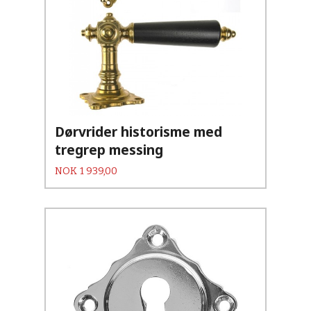
Dørvrider historisme med
tregrep messing
Pris
NOK
1 939,00