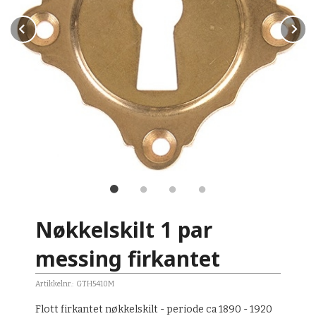
Prev
N
n
Nøkkelskilt 1 par
messing firkantet
Artikkelnr.:
GTH5410M
Flott firkantet nøkkelskilt - periode ca 1890 - 1920