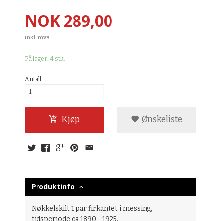
Pris
NOK
289,00
inkl. mva.
På lager: 4 stk.
Antall
Kjøp
Ønskeliste
Produktinfo
Nøkkelskilt 1 par firkantet i messing,
tidsperiode ca 1890 - 1925.