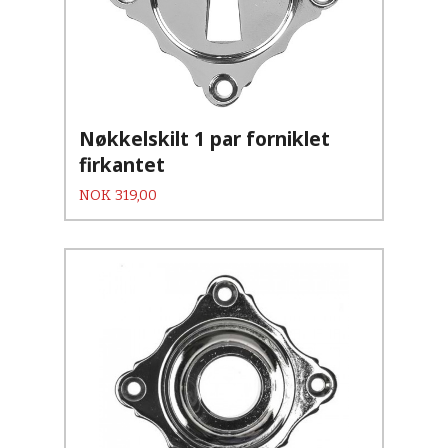
Nøkkelskilt 1 par forniklet
firkantet
Pris
NOK
319,00