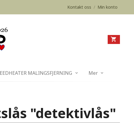
Kontakt oss
/
Min konto
EEDHEATER MALINGSFJERNING
Mer
slås "detektivlås"