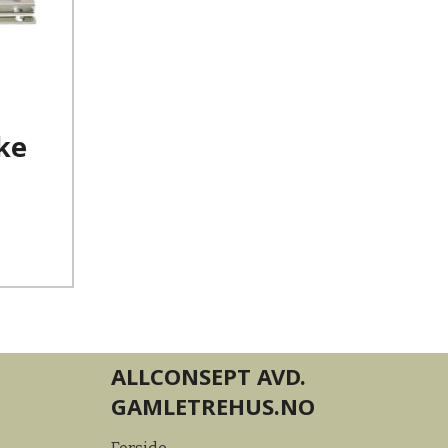
ke
ALLCONSEPT AVD.
GAMLETREHUS.NO