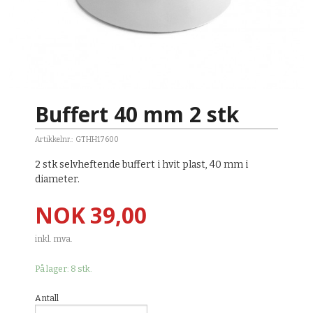
Buffert 40 mm 2 stk
Artikkelnr.:
GTHH17600
2 stk selvheftende buffert i hvit plast, 40 mm i
diameter.
Pris
NOK
39,00
inkl. mva.
På lager: 8 stk.
Antall