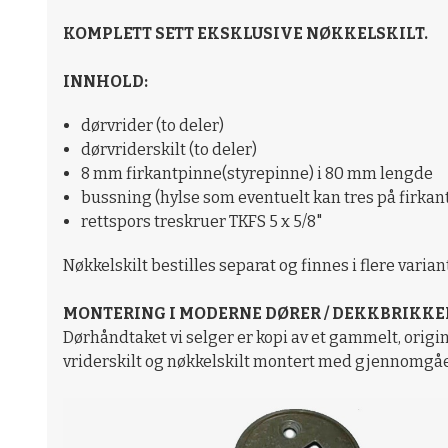
KOMPLETT SETT EKSKLUSIVE NØKKELSKILT.
INNHOLD:
dørvrider (to deler)
dørvriderskilt (to deler)
8 mm firkantpinne(styrepinne) i 80 mm lengde
bussning (hylse som eventuelt kan tres på firkant
rettspors treskruer TKFS 5 x 5/8"
Nøkkelskilt bestilles separat og finnes i flere varia
MONTERING I MODERNE DØRER / DEKKBRIKKE
Dørhåndtaket vi selger er kopi av et gammelt, origin
vriderskilt og nøkkelskilt montert med gjennomgå