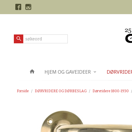
Gå
Lukk
til
innholdet
Produkter
HJEM OG GAVEIDEER
DØRVRIDE
Forside
DØRVRIDERE OG DØRBESLAG
Dørvridere 1800-1930