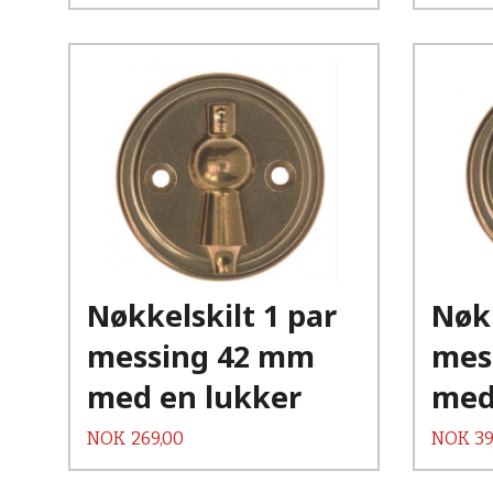
Kjøp
Les mer
Nøkkelskilt 1 par
Nøkk
messing 42 mm
mes
med en lukker
med
Pris
Pris
NOK
269,00
NOK
39