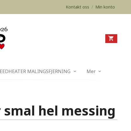
Kontakt oss
/
Min konto
EEDHEATER MALINGSFJERNING
Mer
r smal hel messing