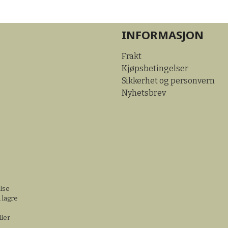
INFORMASJON
Frakt
Kjøpsbetingelser
Sikkerhet og personvern
Nyhetsbrev
else
 lagre
ller