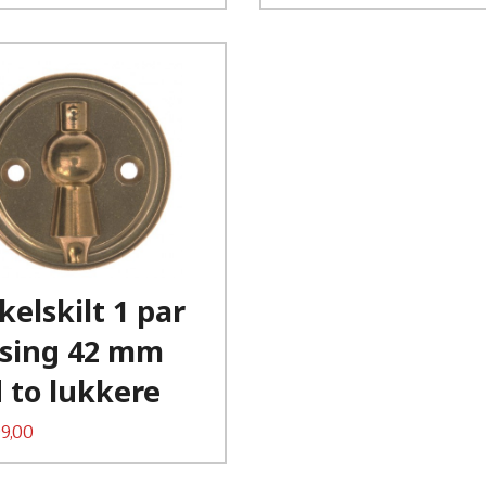
Kjøp
Les mer
elskilt 1 par
sing 42 mm
 to lukkere
9,00