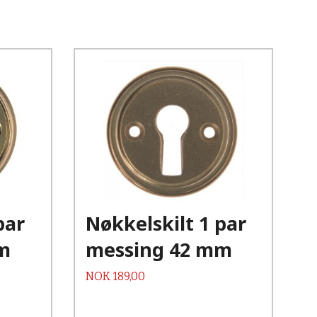
Kjøp
Les mer
par
Nøkkelskilt 1 par
m
messing 42 mm
Pris
NOK
189,00