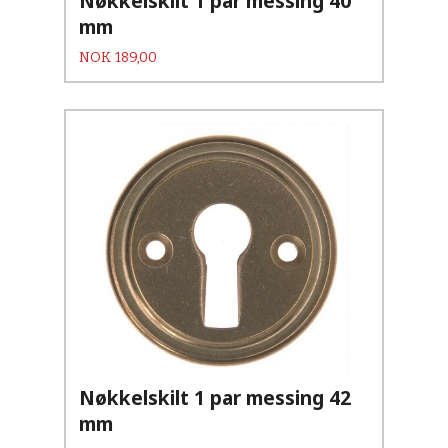
Nøkkelskilt 1 par messing 40
mm
Pris
NOK
189,00
Nøkkelskilt 1 par messing 42
mm