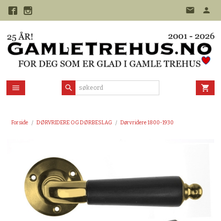
Gå
til
innholdet
Forside
DØRVRIDERE OG DØRBESLAG
Dørvridere 1800-1930