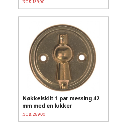
Pris
NOK
189,00
Nøkkelskilt 1 par messing 42
mm med en lukker
Pris
NOK
269,00