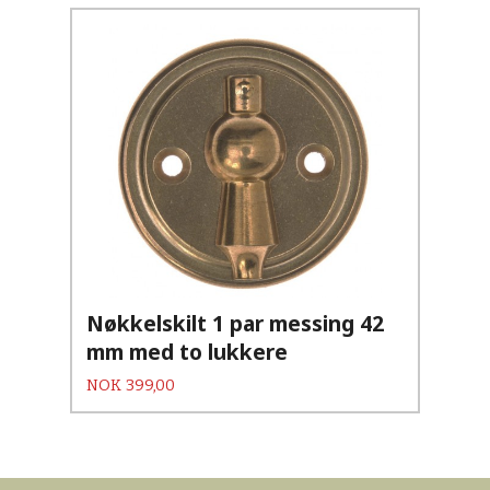
Nøkkelskilt 1 par messing 42
mm med to lukkere
Pris
NOK
399,00