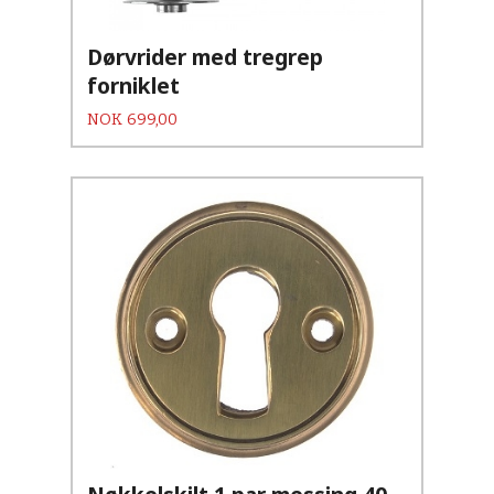
Dørvrider med tregrep
forniklet
Pris
NOK
699,00