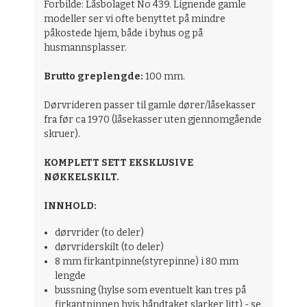
Forbilde: Låsbolaget No 439. Lignende gamle
modeller ser vi ofte benyttet på mindre
påkostede hjem, både i byhus og på
husmannsplasser.
Brutto greplengde:
100 mm.
Dørvrideren passer til gamle dører/låsekasser
fra før ca 1970 (låsekasser uten gjennomgående
skruer).
KOMPLETT SETT EKSKLUSIVE
NØKKELSKILT.
INNHOLD:
dørvrider (to deler)
dørvriderskilt (to deler)
8 mm firkantpinne(styrepinne) i 80 mm
lengde
bussning (hylse som eventuelt kan tres på
firkantpinnen hvis håndtaket slarker litt) - se