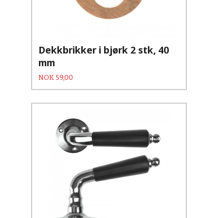
Dekkbrikker i bjørk 2 stk, 40
mm
Pris
NOK
59,00