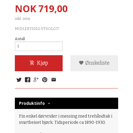
Pris
NOK
719,00
inkl. mva.
MIDLERTIDIG UTSOLGT!
Antall
Kjøp
Ønskeliste
Produktinfo
Fin enkel dørvrider i messing med trehåndtak i
svartbeiset bjørk. Tidsperiode ca 1890-1930.