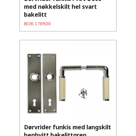
med nøkkelskilt hel svart
bakelitt
Pris
NOK
1 789,00
Dørvrider funkis med langskilt
benhvitt bakelittgrep