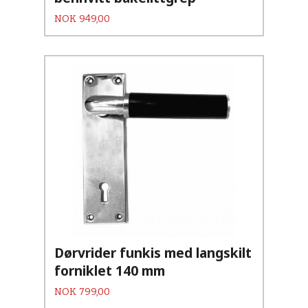
Pris
NOK
949,00
Dørvrider funkis med langskilt
forniklet 140 mm
Pris
NOK
799,00