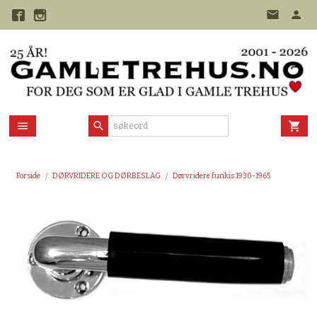
Gå
til
innholdet
Forside
DØRVRIDERE OG DØRBESLAG
Dørvridere funkis 1930-1965