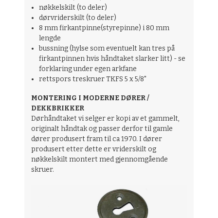
nøkkelskilt (to deler)
dørvriderskilt (to deler)
8 mm firkantpinne(styrepinne) i 80 mm
lengde
bussning (hylse som eventuelt kan tres på
firkantpinnen hvis håndtaket slarker litt) - se
forklaring under egen arkfane
rettspors treskruer TKFS 5 x 5/8"
MONTERING I MODERNE DØRER /
DEKKBRIKKER
Dørhåndtaket vi selger er kopi av et gammelt,
originalt håndtak og passer derfor til gamle
dører produsert fram til ca 1970. I dører
produsert etter dette er vriderskilt og
nøkkelskilt montert med gjennomgående
skruer.