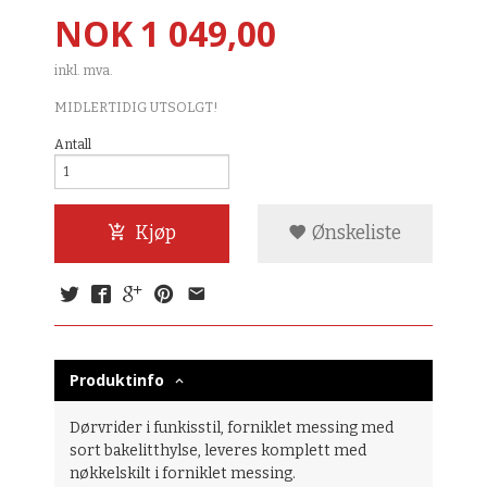
Pris
NOK
1 049,00
inkl. mva.
MIDLERTIDIG UTSOLGT!
Antall
Kjøp
Ønskeliste
Produktinfo
Dørvrider i funkisstil, forniklet messing med
sort bakelitthylse, leveres komplett med
nøkkelskilt i forniklet messing.