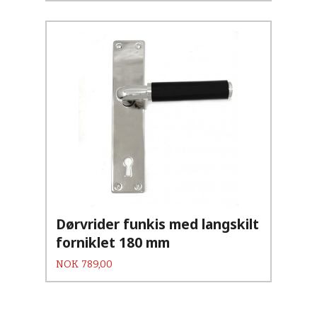
Dørvrider funkis med langskilt
forniklet 180 mm
Pris
NOK
789,00