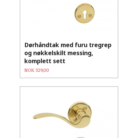
Dørhåndtak med furu tregrep
og nøkkelskilt messing,
komplett sett
Pris
NOK
329,00