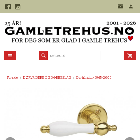
Gå
til
innholdet
Forside
DØRVRIDERE OG DØRBESLAG
Dørhåndtak 1965-2000