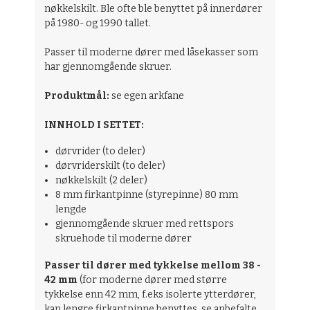
nøkkelskilt. Ble ofte ble benyttet på innerdører
på 1980- og 1990 tallet.
Passer til moderne dører med låsekasser som
har gjennomgående skruer.
Produktmål:
se egen arkfane
INNHOLD I SETTET:
dørvrider (to deler)
dørvriderskilt (to deler)
nøkkelskilt (2 deler)
8 mm firkantpinne (styrepinne) 80 mm
lengde
gjennomgående skruer med rettspors
skruehode til moderne dører
Passer til dører med tykkelse mellom 38 -
42 mm
(for moderne dører med større
tykkelse enn 42 mm, f.eks isolerte ytterdører,
kan lengre firkantpinne benyttes, se anbefalte