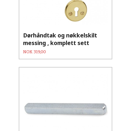
Dørhåndtak og nøkkelskilt
messing , komplett sett
Pris
NOK
319,00