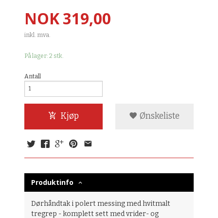
Pris
NOK
319,00
inkl. mva.
På lager: 2 stk.
Antall
Kjøp
Ønskeliste
Produktinfo
Dørhåndtak i polert messing med hvitmalt
tregrep - komplett sett med vrider- og