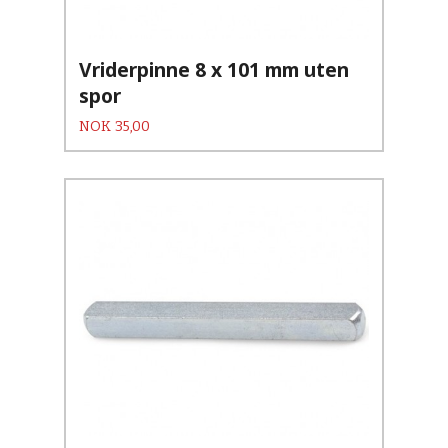
Vriderpinne 8 x 101 mm uten
spor
Pris
NOK
35,00