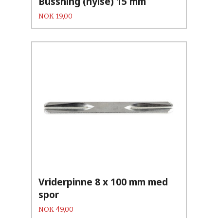
Bussning (hylse) 15 mm
Pris
NOK
19,00
Vriderpinne 8 x 100 mm med
spor
Pris
NOK
49,00