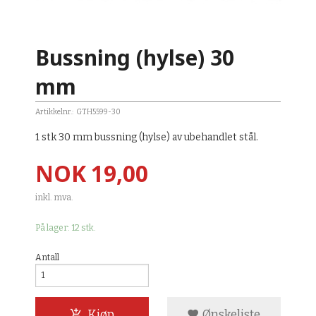
Bussning (hylse) 30
mm
Artikkelnr.:
GTH5599-30
1 stk 30 mm bussning (hylse) av ubehandlet stål.
Pris
NOK
19,00
inkl. mva.
På lager: 12 stk.
Antall
Kjøp
Ønskeliste