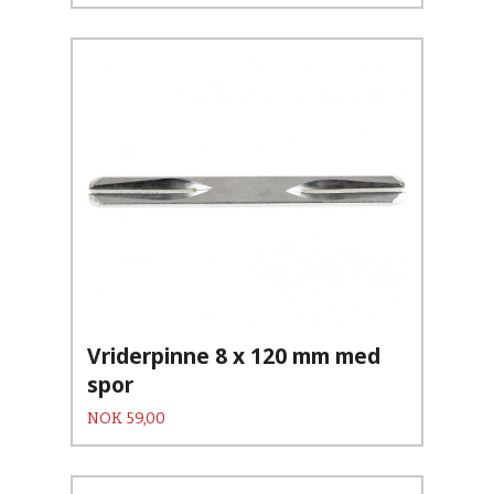
Vriderpinne 8 x 120 mm med
spor
Pris
NOK
59,00