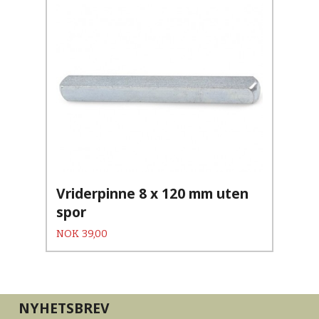
Vriderpinne 8 x 120 mm uten
spor
Pris
NOK
39,00
NYHETSBREV