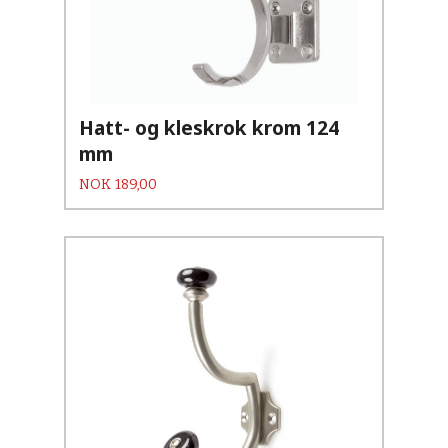
Hatt- og kleskrok krom 124
mm
Pris
NOK
189,00