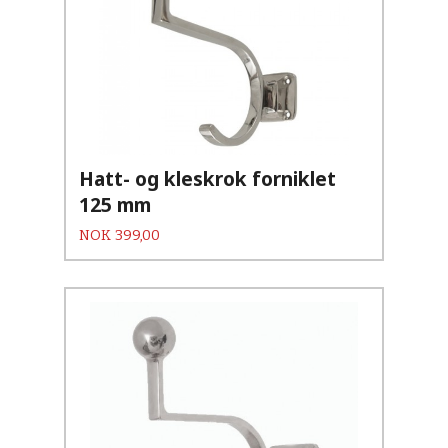
Hatt- og kleskrok forniklet
125 mm
Pris
NOK
399,00