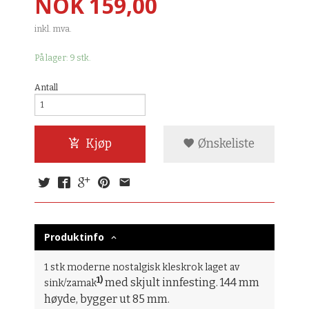
Pris
NOK
159,00
inkl. mva.
På lager: 9 stk.
Antall
Kjøp
Ønskeliste
Produktinfo
1 stk moderne nostalgisk kleskrok laget av
1)
med skjult innfesting. 144 mm
sink/zamak
høyde, bygger ut 85 mm.