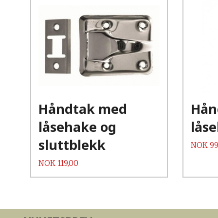
Kjøp
Les mer
Håndtak med
Hån
låsehake og
lås
sluttblekk
Pris
NOK
99
Pris
NOK
119,00