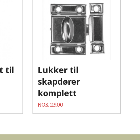
Kjøp
Les mer
 til
Lukker til
skapdører
komplett
Pris
NOK
119,00