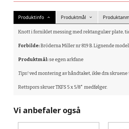
Produktinfo
Produktmål
Produktanme
Knott i forniklet messing med rektangulær plate, t
Forbilde:
Bröderna Miller nr 819 B. Lignende modell
Produktmål:
se egen arkfane
Tips!
ved montering av håndtaket, ikke dra skruene til
Rettspors skruer TKFS 5 x 5/8" medfølger.
Vi anbefaler også