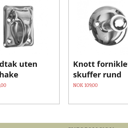
Kjøp
Kjøp
Les mer
Les mer
dtak uten
Knott forniklet
ehake
skuffer rund
Pris
,00
NOK
109,00