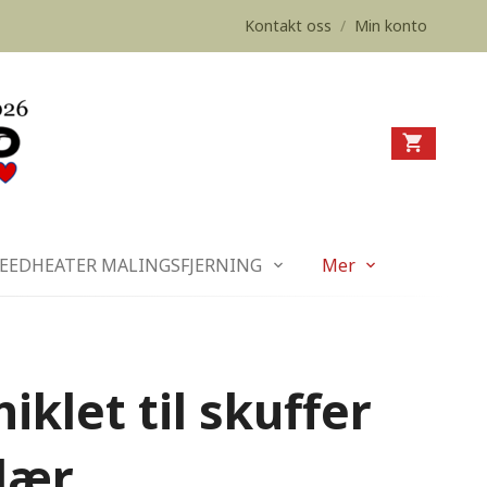
Kontakt oss
/
Min konto
EEDHEATER MALINGSFJERNING
Mer
iklet til skuffer
lær