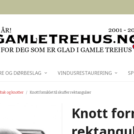
RE OG DØRBESLAG
VINDUSRESTAURERING
SP
tak og knotter
Knott forniklet til skuffer rektangulær
Knott forn
rektangu