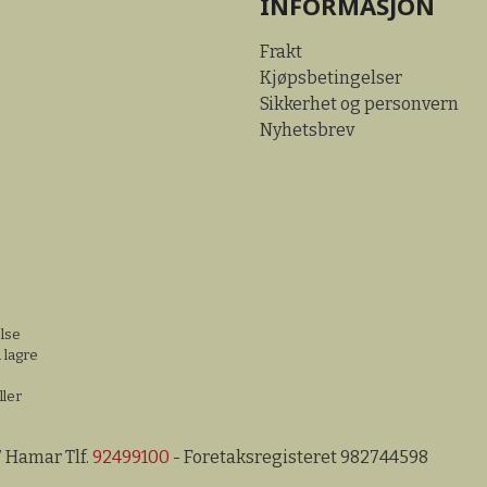
INFORMASJON
Frakt
Kjøpsbetingelser
Sikkerhet og personvern
Nyhetsbrev
else
 lagre
ller
7 Hamar Tlf.
92499100
- Foretaksregisteret 982744598