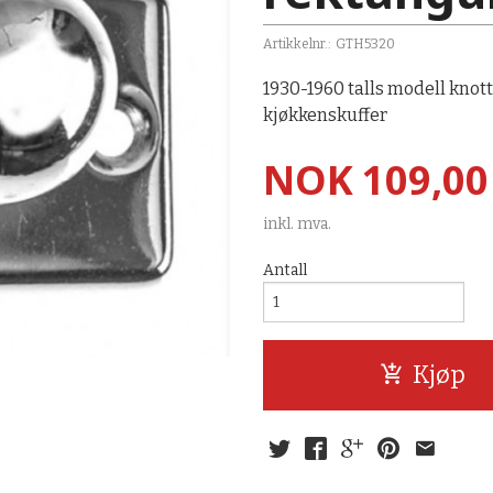
Artikkelnr.:
GTH5320
1930-1960 talls modell knot
kjøkkenskuffer
Pris
NOK
109,00
inkl. mva.
Antall
Kjøp