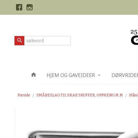
Gå
Lukk
til
innholdet
Produkter
HJEM OG GAVEIDEER
DØRVRIDE
Forside
SMÅBESLAG TIL SKAP, SKUFFER, OPPHENG M.M
Hånd