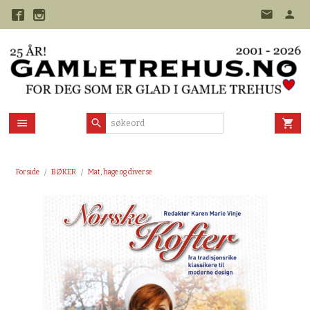
Gå
til
innholdet
Forside
BØKER
Mat, hage og diverse