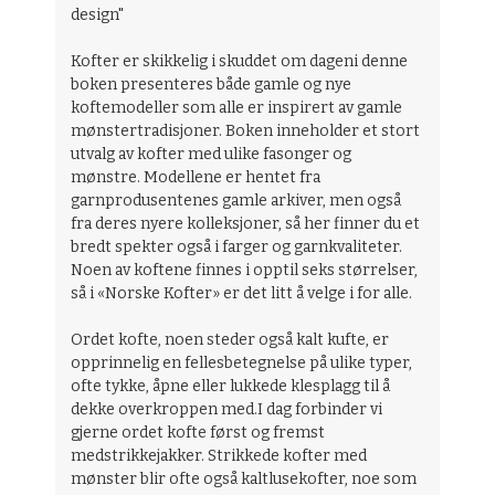
design"
Kofter er skikkelig i skuddet om dageni denne
boken presenteres både gamle og nye
koftemodeller som alle er inspirert av gamle
mønstertradisjoner. Boken inneholder et stort
utvalg av kofter med ulike fasonger og
mønstre. Modellene er hentet fra
garnprodusentenes gamle arkiver, men også
fra deres nyere kolleksjoner, så her finner du et
bredt spekter også i farger og garnkvaliteter.
Noen av koftene finnes i opptil seks størrelser,
så i «Norske Kofter» er det litt å velge i for alle.
Ordet kofte, noen steder også kalt kufte, er
opprinnelig en fellesbetegnelse på ulike typer,
ofte tykke, åpne eller lukkede klesplagg til å
dekke overkroppen med.I dag forbinder vi
gjerne ordet kofte først og fremst
medstrikkejakker. Strikkede kofter med
mønster blir ofte også kaltlusekofter, noe som