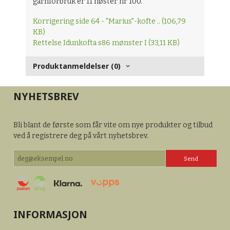
garnforbruk er 11 nøster nr 100.
Korrigering side 64 - "Marius"-kofte .. (106,79
KB)
Rettelse Idunkofta s86 mønster I (33,11 KB)
Produktanmeldelser (0)
NYHETSBREV
Bli blant de første som får vite om nye produkter og tilbud
ved å registrere deg på vårt nyhetsbrev.
INFORMASJON