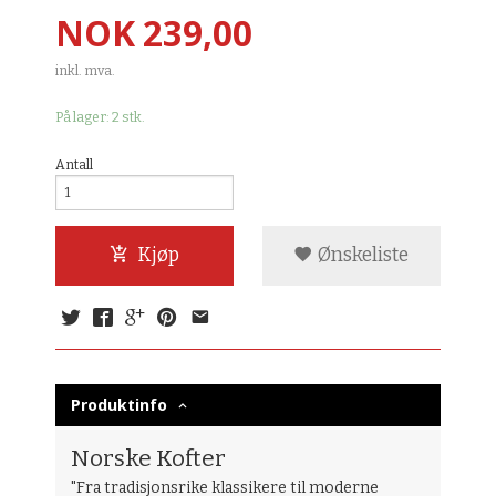
Pris
NOK
239,00
inkl. mva.
På lager: 2 stk.
Antall
Kjøp
Ønskeliste
Produktinfo
Norske Kofter
"Fra tradisjonsrike klassikere til moderne