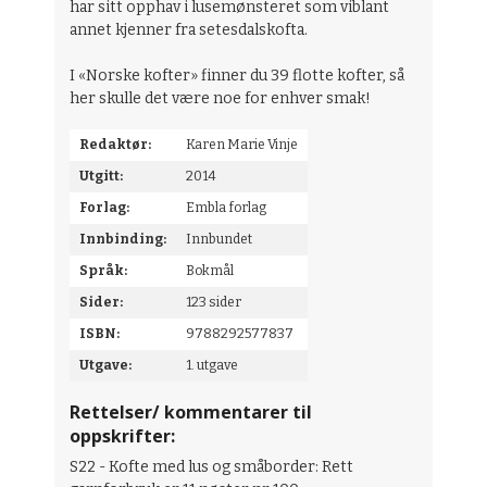
har sitt opphav i lusemønsteret som viblant
annet kjenner fra setesdalskofta.
I «Norske kofter» finner du 39 flotte kofter, så
her skulle det være noe for enhver smak!
Redaktør:
Karen Marie Vinje
Utgitt:
2014
Forlag:
Embla forlag
Innbinding:
Innbundet
Språk:
Bokmål
Sider:
123 sider
ISBN:
9788292577837
Utgave:
1. utgave
Rettelser/ kommentarer til
oppskrifter:
S22 - Kofte med lus og småborder: Rett